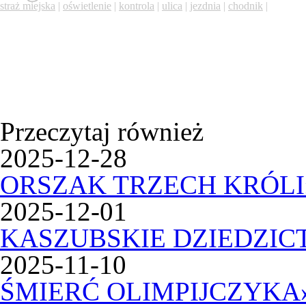
straż miejska
|
oświetlenie
|
kontrola
|
ulica
|
jezdnia
|
chodnik
|
Przeczytaj również
2025-12-28
ORSZAK TRZECH KRÓLI
2025-12-01
KASZUBSKIE DZIEDZI
2025-11-10
ŚMIERĆ OLIMPIJCZYKA