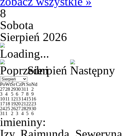
zobacz wszystkie »
8
Sobota
Sierpień 2026
Sierpień
Po
Wt
Śr
Cz
Pt
So
Nd
27
28
29
30
31
1
2
3
4
5
6
7
8
9
10
11
12
13
14
15
16
17
18
19
20
21
22
23
24
25
26
27
28
29
30
31
1
2
3
4
5
6
imieniny:
Izy, Rajmunda, Seweryna