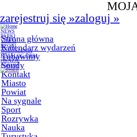
MOJA
zarejestruj się
»
zaloguj
»
NEWS
PARKI
Strona główna
VIDEO
Kalendarz wydarzeń
BLOGI
OGŁOSZENIA
Tubawimy
KATALOG FIRM
OKAZJE
Sondy
FORUM
Kontakt
Miasto
Powiat
Na sygnale
Sport
Rozrywka
Nauka
Turystyka