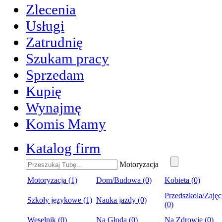
Zlecenia
Usługi
Zatrudnię
Szukam pracy
Sprzedam
Kupię
Wynajmę
Komis Mamy
Katalog firm
Motoryzacja
Motoryzacja (1)
Dom/Budowa (0)
Kobieta (0)
Przedszkola/Zajęc
Szkoły językowe (1)
Nauka jazdy (0)
(0)
Weselnik (0)
Na Głoda (0)
Na Zdrowie (0)