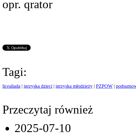
opr. qrator
Tagi:
licealiada
|
igrzyska dzieci
|
igrzyska młodzieży
|
PZPOW
|
podsumow
Przeczytaj również
2025-07-10