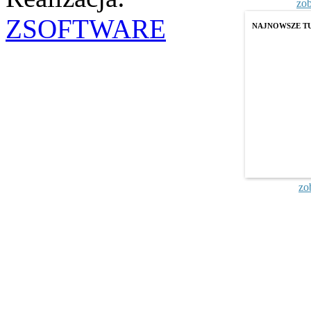
zob
ZSOFTWARE
NAJNOWSZE T
zo