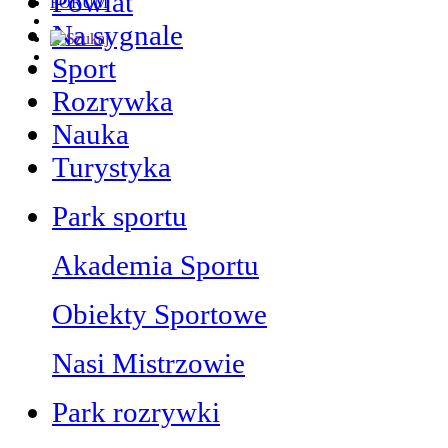
Powiat
FORUM
Na sygnale
Sport
Rozrywka
Nauka
Turystyka
Park sportu
Akademia Sportu
Obiekty Sportowe
Nasi Mistrzowie
Park rozrywki