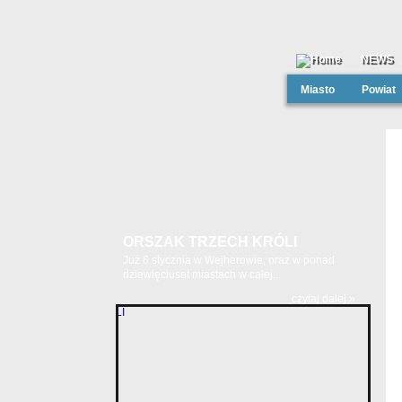
NEWS
Miasto
Powiat
ORSZAK TRZECH KRÓLI
Już 6 stycznia w Wejherowie, oraz w ponad
dziewięciuset miastach w całej...
czytaj dalej »