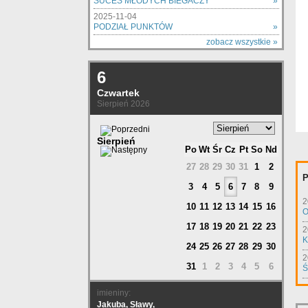
SUCES MŁODYCH BIEGACZY
»
2025-11-04
PODZIAŁ PUNKTÓW
»
zobacz wszystkie »
6
Czwartek
Sierpień 2026
Sierpień
Po
Wt
Śr
Cz
Pt
So
Nd
27
28
29
30
31
1
2
P
3
4
5
6
7
8
9
2
10
11
12
13
14
15
16
O
17
18
19
20
21
22
23
2
K
24
25
26
27
28
29
30
2
31
1
2
3
4
5
6
Ś
imieniny:
Jakuba, Sławy,