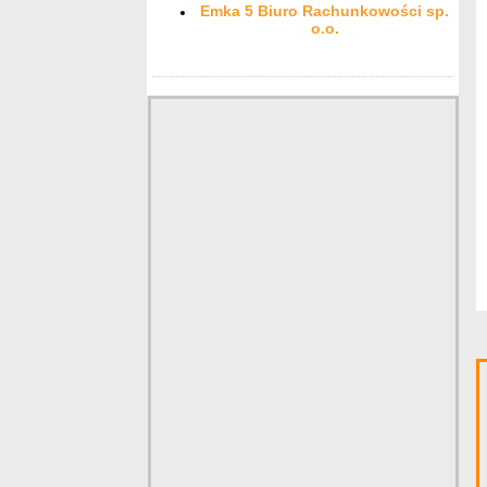
Emka 5 Biuro Rachunkowości sp.
o.o.