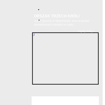
ORSZAK TRZECH KRÓLI
Już 6 stycznia w Wejherowie, oraz w ponad
dziewięciuset miastach w całej...
czytaj dalej »