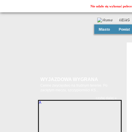
Nie udało się wykonać polece
NEWS
Miasto
Powiat
WYJAZDOWA WYGRANA
Cenne zwycięstwo na trudnym terenie. Po
zaciętym meczu, szczypiorniści KS...
czytaj dalej »