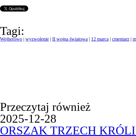
Tagi:
Wejherowo
|
wyzwolenie
|
II wojna światowa
|
12 marca
|
cmentarz
|
m
Przeczytaj również
2025-12-28
ORSZAK TRZECH KRÓLI