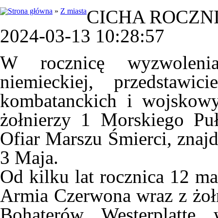
CICHA ROCZN
»
Z miasta
2024-03-13 10:28:57
W rocznicę wyzwoleni
niemieckiej, przedstawic
kombatanckich i wojskowy
żołnierzy 1 Morskiego Pu
Ofiar Marszu Śmierci, znajd
3 Maja.
Od kilku lat rocznica 12 ma
Armia Czerwona wraz z żołn
Bohaterów Westerplatte