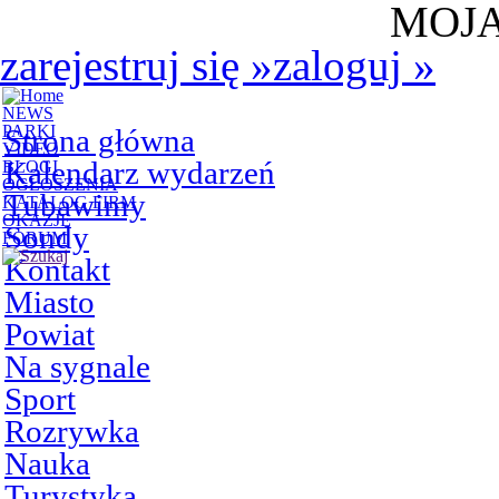
MOJA
zarejestruj się
»
zaloguj
»
NEWS
PARKI
Strona główna
VIDEO
Kalendarz wydarzeń
BLOGI
OGŁOSZENIA
Tubawimy
KATALOG FIRM
OKAZJE
Sondy
FORUM
Kontakt
Miasto
Powiat
Na sygnale
Sport
Rozrywka
Nauka
Turystyka