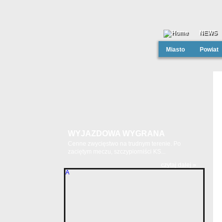
NEWS
Miasto
Powiat
WYJAZDOWA WYGRANA
Cenne zwycięstwo na trudnym terenie. Po
zaciętym meczu, szczypiorniści KS...
czytaj dalej »