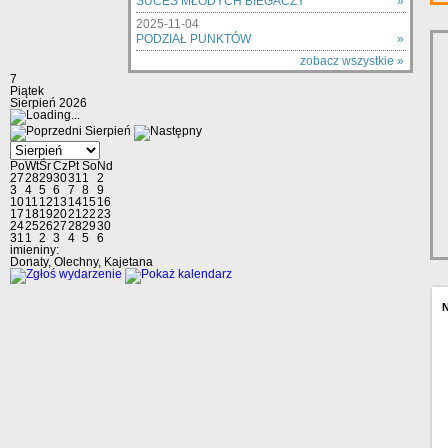
SUCES MŁODYCH BIEGACZY
»
2025-11-04
PODZIAŁ PUNKTÓW
»
zobacz wszystkie »
7
Piątek
Sierpień 2026
Sierpień
Po
Wt
Śr
Cz
Pt
So
Nd
27
28
29
30
31
1
2
3
4
5
6
7
8
9
10
11
12
13
14
15
16
17
18
19
20
21
22
23
24
25
26
27
28
29
30
31
1
2
3
4
5
6
imieniny:
Donaty, Olechny, Kajetana