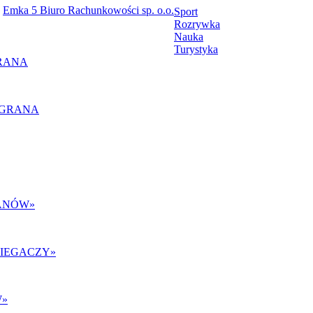
Emka 5 Biuro Rachunkowości sp. o.o.
Sport
Rozrywka
Nauka
Turystyka
RANA
ANÓW
»
BIEGACZY
»
W
»