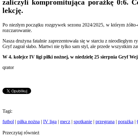
zaliczyli kompromitująca porażkę 0:6. C
lekcję.
Po niezłym początku rozgrywek sezonu 2024/2025, w którym żółto-c
rozczarowanie.
Nasza drużyna fatalnie zaprezentowała się w starciu z nieodległym r
Gryf zagrał słabo. Martwi nie tylko sam styl, ale przede wszystkim za
W 4. kolejce IV ligi piłki nożnej, w niedzielę 25 sierpnia Gryf W
qrator
Tagi:
futbol
|
piłka nożna
|
IV liga
|
mecz
|
spotkanie
|
przegrana
|
porażka
|
Przeczytaj również