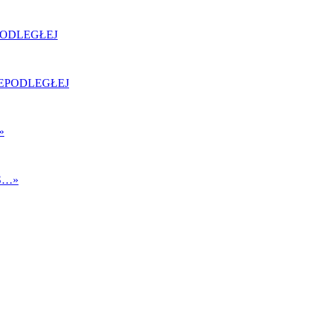
PODLEGŁEJ
»
S…
»