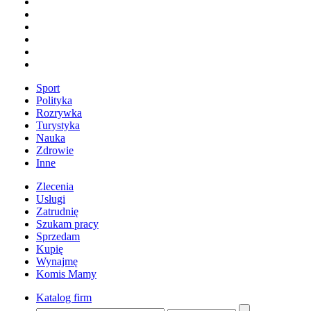
Sport
Polityka
Rozrywka
Turystyka
Nauka
Zdrowie
Inne
Zlecenia
Usługi
Zatrudnię
Szukam pracy
Sprzedam
Kupię
Wynajmę
Komis Mamy
Katalog firm