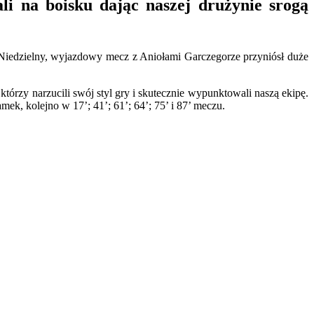
li na boisku dając naszej drużynie srogą
 Niedzielny, wyjazdowy mecz z Aniołami Garczegorze przyniósł duże
tórzy narzucili swój styl gry i skutecznie wypunktowali naszą ekipę.
mek, kolejno w 17’; 41’; 61’; 64’; 75’ i 87’ meczu.