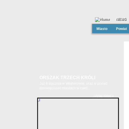
NEWS
Miasto
Powiat
ORSZAK TRZECH KRÓLI
Już 6 stycznia w Wejherowie, oraz w ponad
dziewięciuset miastach w całej...
czytaj dalej »