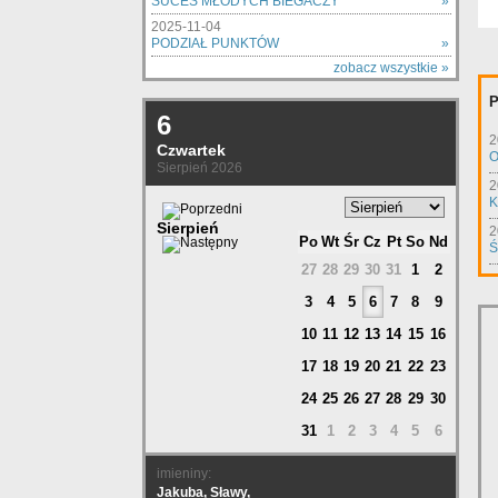
SUCES MŁODYCH BIEGACZY
»
2025-11-04
PODZIAŁ PUNKTÓW
»
zobacz wszystkie »
P
6
2
Czwartek
O
Sierpień 2026
2
K
Sierpień
2
Po
Wt
Śr
Cz
Pt
So
Nd
Ś
27
28
29
30
31
1
2
3
4
5
6
7
8
9
10
11
12
13
14
15
16
17
18
19
20
21
22
23
24
25
26
27
28
29
30
31
1
2
3
4
5
6
imieniny:
Jakuba, Sławy,