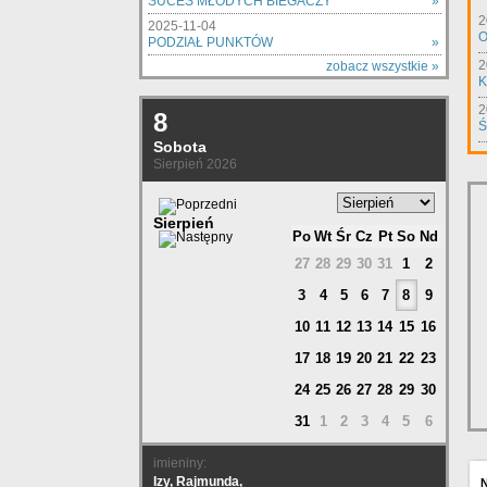
SUCES MŁODYCH BIEGACZY
»
2
2025-11-04
O
PODZIAŁ PUNKTÓW
»
2
zobacz wszystkie »
K
2
8
Ś
Sobota
Sierpień 2026
Sierpień
Po
Wt
Śr
Cz
Pt
So
Nd
27
28
29
30
31
1
2
3
4
5
6
7
8
9
10
11
12
13
14
15
16
17
18
19
20
21
22
23
24
25
26
27
28
29
30
31
1
2
3
4
5
6
imieniny:
Izy, Rajmunda,