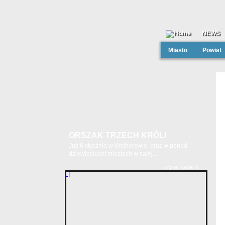
NEWS
Miasto
Powiat
ORSZAK TRZECH KRÓLI
Już 6 stycznia w Wejherowie, oraz w ponad
dziewięciuset miastach w całej...
czytaj dalej »