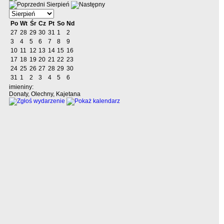
Sierpień
Po
Wt
Śr
Cz
Pt
So
Nd
27
28
29
30
31
1
2
3
4
5
6
7
8
9
10
11
12
13
14
15
16
17
18
19
20
21
22
23
24
25
26
27
28
29
30
31
1
2
3
4
5
6
imieniny:
Donaty, Olechny, Kajetana