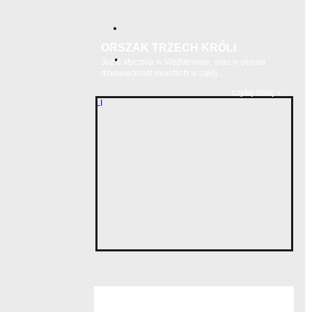
ORSZAK TRZECH KRÓLI
Już 6 stycznia w Wejherowie, oraz w ponad
dziewięciuset miastach w całej...
czytaj dalej »