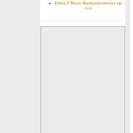
Emka 5 Biuro Rachunkowości sp.
o.o.