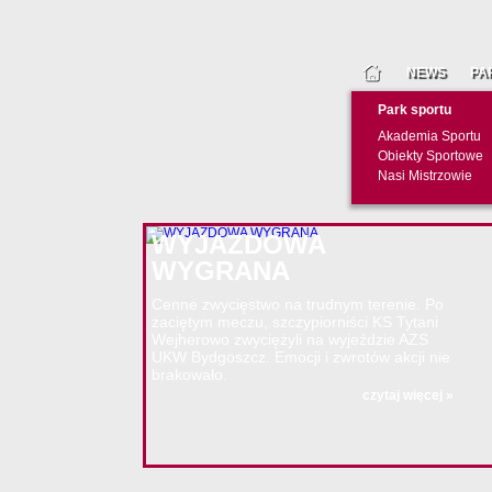
NEWS
PA
Park sportu
Akademia Sportu
Obiekty Sportowe
Nasi Mistrzowie
WYJAZDOWA
WYGRANA
Cenne zwycięstwo na trudnym terenie. Po
zaciętym meczu, szczypiorniści KS Tytani
Wejherowo zwyciężyli na wyjeździe AZS
UKW Bydgoszcz. Emocji i zwrotów akcji nie
brakowało.
czytaj więcej »