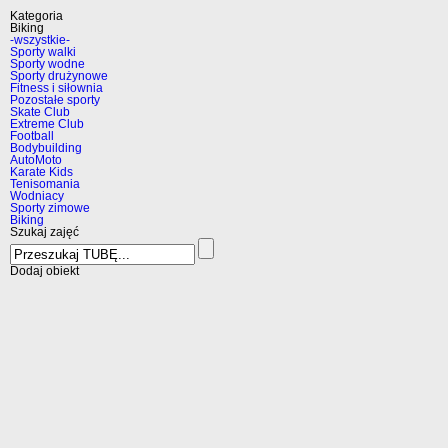
Kategoria
Biking
-wszystkie-
Sporty walki
Sporty wodne
Sporty drużynowe
Fitness i siłownia
Pozostałe sporty
Skate Club
Extreme Club
Football
Bodybuilding
AutoMoto
Karate Kids
Tenisomania
Wodniacy
Sporty zimowe
Biking
Szukaj zajęć
Dodaj obiekt