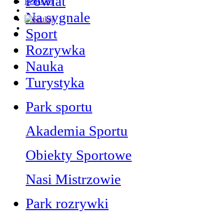
Powiat
FORUM
Na sygnale
Sport
Rozrywka
Nauka
Turystyka
Park sportu
Akademia Sportu
Obiekty Sportowe
Nasi Mistrzowie
Park rozrywki