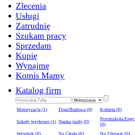
Zlecenia
Usługi
Zatrudnię
Szukam pracy
Sprzedam
Kupię
Wynajmę
Komis Mamy
Katalog firm
Motoryzacja (1)
Dom/Budowa (0)
Kobieta (0)
Przedszkola/Zajęc
Szkoły językowe (1)
Nauka jazdy (0)
(0)
Weselnik (0)
Na Głoda (0)
Na Zdrowie (0)