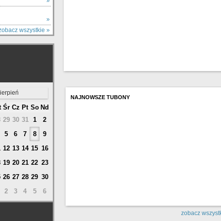
Y
»
»
zobacz wszystkie »
ierpień
NAJNOWSZE TUBONY
t
Śr
Cz
Pt
So
Nd
8
29
30
31
1
2
5
6
7
8
9
1
12
13
14
15
16
8
19
20
21
22
23
5
26
27
28
29
30
2
3
4
5
6
zobacz wszystk