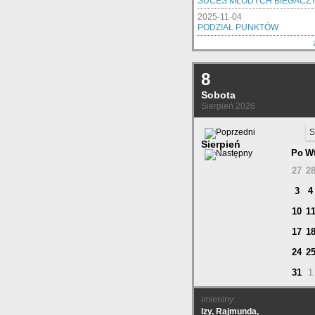
SUCES MŁODYCH BIEGACZ
2025-11-04
PODZIAŁ PUNKTÓW
8
Sobota
Sierpień 2026
S
Sierpień
Po
W
27
2
3
4
10
1
17
1
24
2
31
1
imieniny:
Izy, Rajmunda,