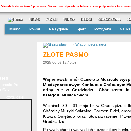
Nie udało się wykonać polecenia. Serwer nie odpowiada lub utracono połączenie z internete
NEWS
PARKI
VIDEO
BLOGI
OGŁOSZENIA
K
Miasto
Powiat
Na sygnale
Sport
Rozrywka
Nauka
»
Wiadomości z sieci
ZŁOTE PASMO
2025-06-03 12:40:03
ANA
Wejherowski chór Camerata Musicale wyśp
Międzynarodowym Konkursie Chóralnym Muzy
terenie. Po
 KS...
odbył się w Grudziądzu. Chór został l
kategorii Musica Sacra.
czytaj dalej »
W dniach 30 – 31 maja br. w Grudziądzu od
Chóralny Muzyki Sakralnej Carmen Fidei, orga
Krzyża Świętego oraz Stowarzyszenie Przyj
Grudziądzu.
Po wysłuchaniu wszystkich uczestników konkurs