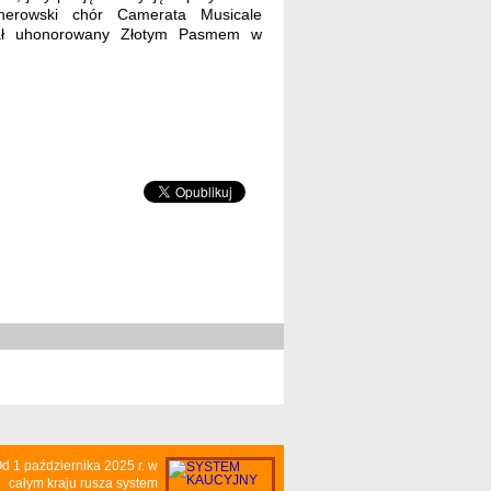
herowski chór Camerata Musicale
stał uhonorowany Złotym Pasmem w
d 1 października 2025 r. w
całym kraju rusza system