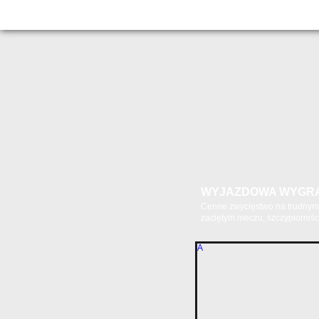
WYJAZDOWA WYGR
Cenne zwycięstwo na trudnym 
zaciętym meczu, szczypiorniści