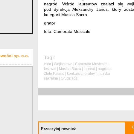
nagród. Wśród laureatów znalazł się wej
pod dyrekcją Aleksandry Janus, który zo
kategorii Musica Sacra.
qrator
foto: Camerata Musicale
wości sp. o.o.
Tagi:
chór
|
Wejherowo
|
Camerata Musicale
|
festiwal
|
Musica Sacra
|
laureat
|
nagroda
Złote Pasmo
|
konkurs chóralny
|
muzyka
sakralna
|
Grudziądz
|
O
Przeczytaj również