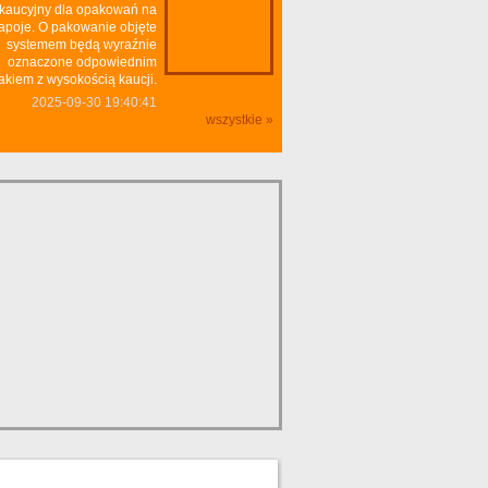
kaucyjny dla opakowań na
apoje. O pakowanie objęte
systemem będą wyraźnie
oznaczone odpowiednim
akiem z wysokością kaucji.
2025-09-30 19:40:41
wszystkie »