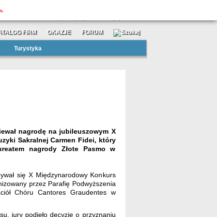
MOJAtuba
m.
»
»
zarejestruj się
zaloguj
ATALOG FIRM
OKAZJE
FORUM
Turystyka
iewał nagrodę na jubileuszowym X
ki Sakralnej Carmen Fidei, który
aureatem nagrody Złote Pasmo w
bywał się X Międzynarodowy Konkurs
nizowany przez Parafię Podwyższenia
aciół Chóru Cantores Graudentes w
u, jury podjęło decyzję o przyznaniu