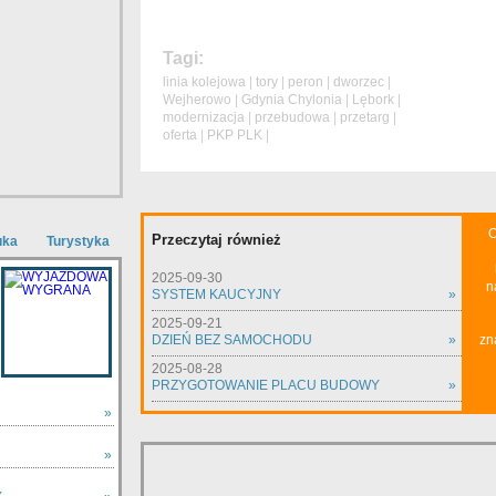
Tagi:
linia kolejowa
|
tory
|
peron
|
dworzec
|
Wejherowo
|
Gdynia Chylonia
|
Lębork
|
modernizacja
|
przebudowa
|
przetarg
|
oferta
|
PKP PLK
|
O
Przeczytaj również
uka
Turystyka
2025-09-30
n
SYSTEM KAUCYJNY
»
2025-09-21
DZIEŃ BEZ SAMOCHODU
»
zn
2025-08-28
PRZYGOTOWANIE PLACU BUDOWY
»
»
»