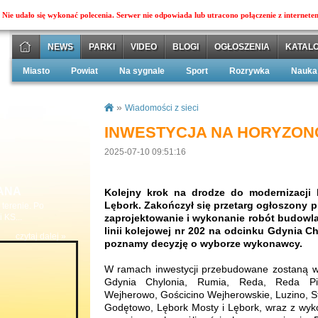
Nie udało się wykonać polecenia. Serwer nie odpowiada lub utracono połączenie z internete
NEWS
PARKI
VIDEO
BLOGI
OGŁOSZENIA
KATALO
Miasto
Powiat
Na sygnale
Sport
Rozrywka
Nauka
»
Wiadomości z sieci
INWESTYCJA NA HORYZON
2025-07-10 09:51:16
ANA
Kolejny krok na drodze do modernizacji l
Lębork. Zakończył się przetarg ogłoszony p
terenie. Po
 KS...
zaprojektowanie i wykonanie robót budowl
linii kolejowej nr 202 na odcinku Gdynia Ch
czytaj dalej »
poznamy decyzję o wyborze wykonawcy.
W ramach inwestycji przebudowane zostaną wszy
Gdynia Chylonia, Rumia, Reda, Reda Pi
Wejherowo, Gościcino Wejherowskie, Luzino, St
Godętowo, Lębork Mosty i Lębork, wraz z wy