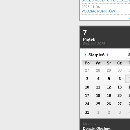
SUCES MŁODYCH BIEGACZ
2025-11-04
PODZIAŁ PUNKTÓW
7
Piątek
Sierpień 2026
Sierpień
S
Po
Wt
Śr
Cz
27
28
29
30
3
4
5
6
10
11
12
13
17
18
19
20
24
25
26
27
31
1
2
3
imieniny:
Donaty, Olechny,