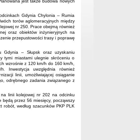
 Planowana jest także budowa nowych
 odcinkach Gdynia Chylonia – Rumia
 dwóch torów aglomeracyjnych między
olejowej nr 250. Prace obejmą również
nej oraz obiektów inżynieryjnych na
szenie przepustowości trasy i poprawę
u Gdynia – Słupsk oraz uzyskaniu
 tymi miastami ulegnie skróceniu o
ch wzrośnie z 120 km/h do 160 km/h,
 Inwestycja uwzględnia również
izacji linii, umożliwiającej osiąganie
o, odrębnego zadania związanego z
a linii kolejowej nr 202 na odcinku
ne będą przez 56 miesięcy, począwszy
zt robót, według szacunków PKP PLK