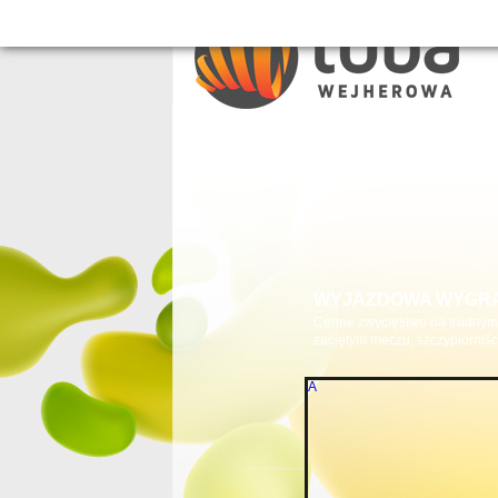
WYJAZDOWA WYGR
Cenne zwycięstwo na trudnym 
zaciętym meczu, szczypiorniści