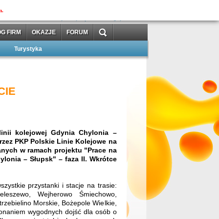
MOJAtuba
m.
»
»
zarejestruj się
zaloguj
G FIRM
OKAZJE
FORUM
Turystyka
CIE
inii kolejowej Gdynia Chylonia –
rzez PKP Polskie Linie Kolejowe na
anych w ramach projektu "Prace na
ylonia – Słupsk" – faza II. Wkrótce
stkie przystanki i stacje na trasie:
eleszewo, Wejherowo Śmiechowo,
rzebielino Morskie, Bożepole Wielkie,
konaniem wygodnych dojść dla osób o