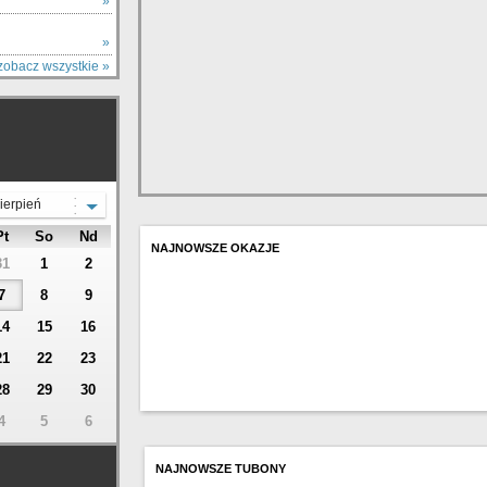
Y
»
»
zobacz wszystkie »
ierpień
Pt
So
Nd
NAJNOWSZE OKAZJE
31
1
2
7
8
9
14
15
16
21
22
23
28
29
30
4
5
6
NAJNOWSZE TUBONY