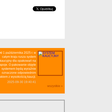
d 1 października 2025 r. w
całym kraju rusza system
kaucyjny dla opakowań na
apoje. O pakowanie objęte
systemem będą wyraźnie
oznaczone odpowiednim
akiem z wysokością kaucji.
2025-09-30 19:40:41
wszystkie »