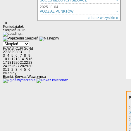
SUCES MŁODYCH BIEGACZY
»
2025-11-04
PODZIAŁ PUNKTÓW
»
zobacz wszystkie »
10
Poniedziałek
Sierpień 2026
Sierpień
Po
Wt
Śr
Cz
Pt
So
Nd
27
28
29
30
31
1
2
3
4
5
6
7
8
9
10
11
12
13
14
15
16
17
18
19
20
21
22
23
24
25
26
27
28
29
30
31
1
2
3
4
5
6
imieniny:
Bianki, Borysa, Wawrzyńca
P
2
S
2
D