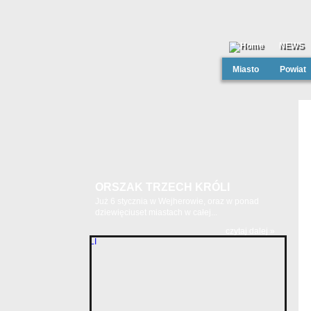
NEWS
Miasto
Powiat
ORSZAK TRZECH KRÓLI
Już 6 stycznia w Wejherowie, oraz w ponad
dziewięciuset miastach w całej...
czytaj dalej »