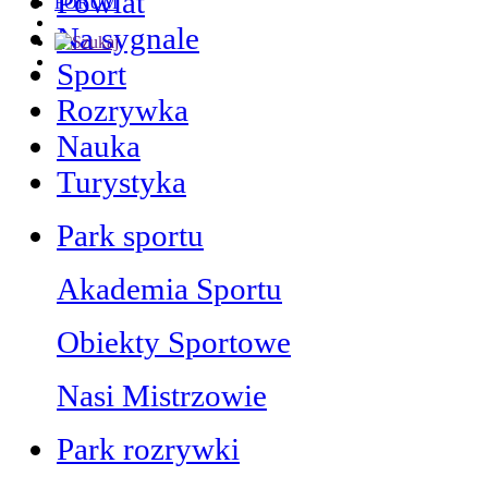
Powiat
FORUM
Na sygnale
Sport
Rozrywka
Nauka
Turystyka
Park sportu
Akademia Sportu
Obiekty Sportowe
Nasi Mistrzowie
Park rozrywki