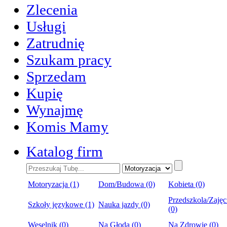
Zlecenia
Usługi
Zatrudnię
Szukam pracy
Sprzedam
Kupię
Wynajmę
Komis Mamy
Katalog firm
Motoryzacja (1)
Dom/Budowa (0)
Kobieta (0)
Przedszkola/Zajęc
Szkoły językowe (1)
Nauka jazdy (0)
(0)
Weselnik (0)
Na Głoda (0)
Na Zdrowie (0)