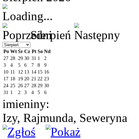
Sierpień
Po
Wt
Śr
Cz
Pt
So
Nd
27
28
29
30
31
1
2
3
4
5
6
7
8
9
10
11
12
13
14
15
16
17
18
19
20
21
22
23
24
25
26
27
28
29
30
31
1
2
3
4
5
6
imieniny:
Izy, Rajmunda, Seweryna