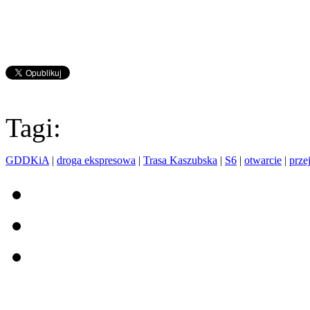
Tagi:
GDDKiA
|
droga ekspresowa
|
Trasa Kaszubska
|
S6
|
otwarcie
|
prze