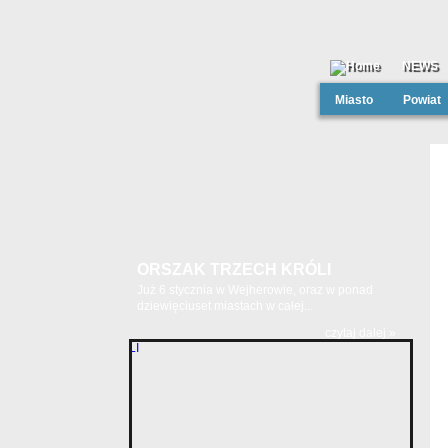
NEWS
Miasto
Powiat
ORSZAK TRZECH KRÓLI
Już 6 stycznia w Wejherowie, oraz w ponad
dziewięciuset miastach w całej...
czytaj dalej »