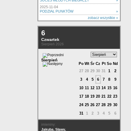
SUCES MŁODYCH BIEGACZY
»
2025-11-04
PODZIAŁ PUNKTÓW
»
zobacz wszystkie »
6
Czwartek
Sierpień 2026
Sierpień
Po
Wt
Śr
Cz
Pt
So
Nd
27
28
29
30
31
1
2
3
4
5
6
7
8
9
10
11
12
13
14
15
16
17
18
19
20
21
22
23
24
25
26
27
28
29
30
31
1
2
3
4
5
6
imieniny:
Jakuba, Sławy,