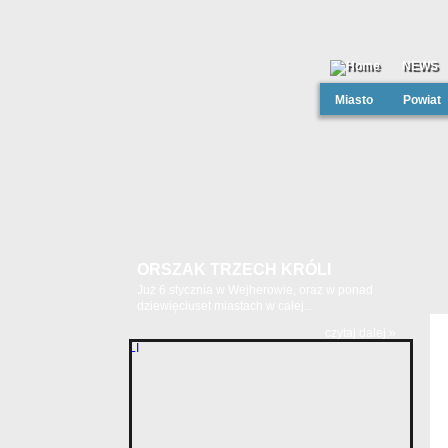
NEWS
Miasto
Powiat
ORSZAK TRZECH KRÓLI
Już 6 stycznia w Wejherowie, oraz w ponad
dziewięciuset miastach w całej...
czytaj dalej »