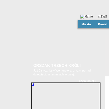
NEWS
Miasto
Powiat
ORSZAK TRZECH KRÓLI
Już 6 stycznia w Wejherowie, oraz w ponad
dziewięciuset miastach w całej...
czytaj dalej »