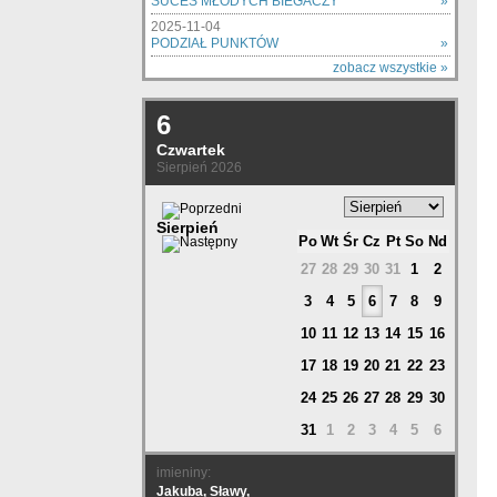
SUCES MŁODYCH BIEGACZY
»
2025-11-04
PODZIAŁ PUNKTÓW
»
zobacz wszystkie »
6
Czwartek
Sierpień 2026
Sierpień
Po
Wt
Śr
Cz
Pt
So
Nd
27
28
29
30
31
1
2
3
4
5
6
7
8
9
10
11
12
13
14
15
16
17
18
19
20
21
22
23
24
25
26
27
28
29
30
31
1
2
3
4
5
6
imieniny:
Jakuba, Sławy,