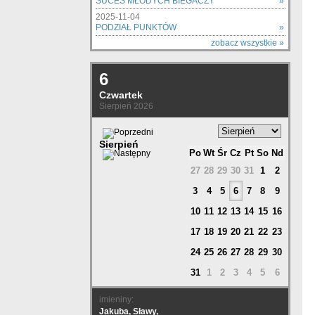
SUCES MŁODYCH BIEGACZY
»
2025-11-04
PODZIAŁ PUNKTÓW
»
zobacz wszystkie »
6
Czwartek
Sierpień 2026
Sierpień
Po
Wt
Śr
Cz
Pt
So
Nd
27
28
29
30
31
1
2
3
4
5
6
7
8
9
10
11
12
13
14
15
16
17
18
19
20
21
22
23
24
25
26
27
28
29
30
31
1
2
3
4
5
6
imieniny:
Jakuba, Sławy,