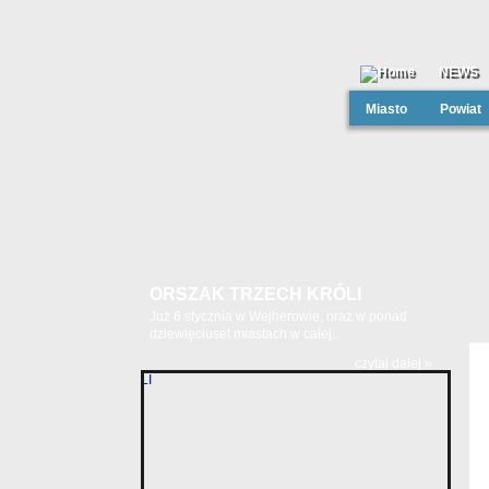
NEWS
Miasto
Powiat
ORSZAK TRZECH KRÓLI
Już 6 stycznia w Wejherowie, oraz w ponad
dziewięciuset miastach w całej...
czytaj dalej »