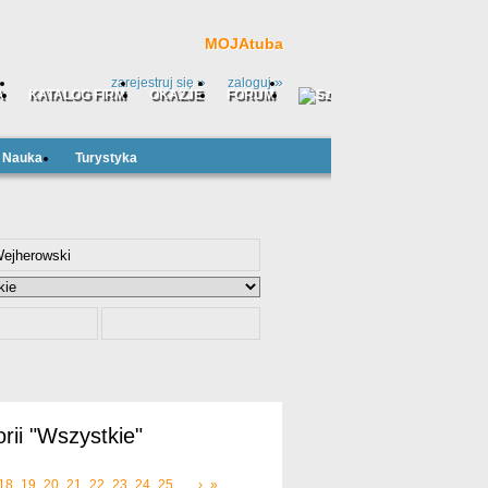
MOJAtuba
»
»
zarejestruj się
zaloguj
A
KATALOG FIRM
OKAZJE
FORUM
Nauka
Turystyka
rii "Wszystkie"
18
19
20
21
22
23
24
25
...
›
»