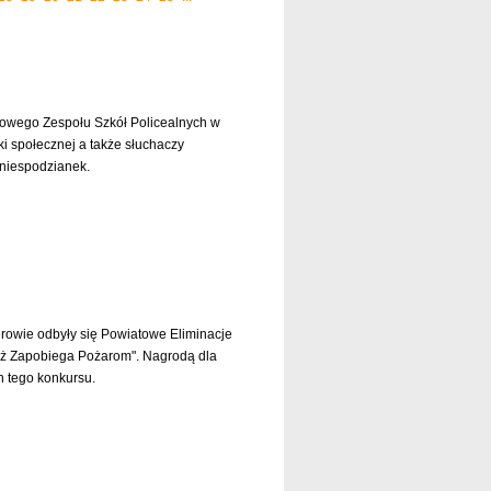
towego Zespołu Szkół Policealnych w
i społecznej a także słuchaczy
 niespodzianek.
czytaj dalej »
owie odbyły się Powiatowe Eliminacje
eż Zapobiega Pożarom". Nagrodą dla
h tego konkursu.
czytaj dalej »