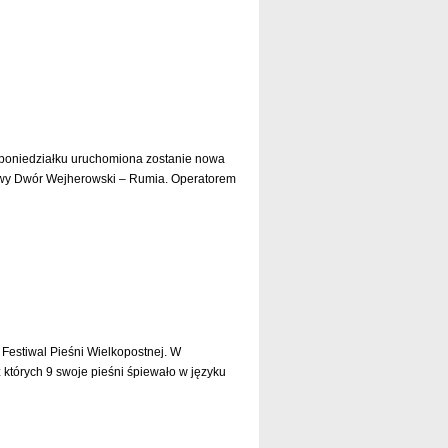
czytaj dalej »
 poniedziałku uruchomiona zostanie nowa
owy Dwór Wejherowski – Rumia. Operatorem
czytaj dalej »
Festiwal Pieśni Wielkopostnej. W
 których 9 swoje pieśni śpiewało w języku
czytaj dalej »