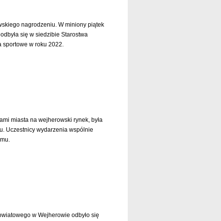
owskiego nagrodzeniu. W miniony piątek
odbyła się w siedzibie Starostwa
a sportowe w roku 2022.
czytaj dalej »
cami miasta na wejherowski rynek, była
 Uczestnicy wydarzenia wspólnie
zmu.
czytaj dalej »
Powiatowego w Wejherowie odbyło się