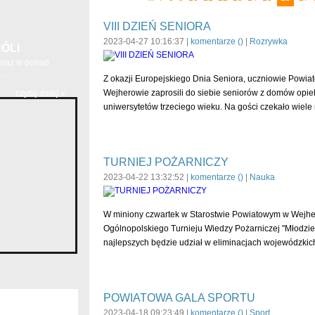
VIII DZIEŃ SENIORA
2023-04-27 10:16:37 |
komentarze (
)
|
Rozrywka
ÓLI
 oraz w ponad
..
Z okazji Europejskiego Dnia Seniora, uczniowie Powia
Wejherowie zaprosili do siebie seniorów z domów opiek
czytaj dalej »
uniwersytetów trzeciego wieku. Na gości czekało wiele
TURNIEJ POŻARNICZY
2023-04-22 13:32:52 |
komentarze (
)
|
Nauka
W miniony czwartek w Starostwie Powiatowym w Wejher
Ogólnopolskiego Turnieju Wiedzy Pożarniczej "Młodzi
najlepszych będzie udział w eliminacjach wojewódzkic
POWIATOWA GALA SPORTU
2023-04-18 09:23:49 |
komentarze (
)
|
Sport