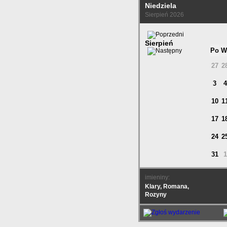
Niedziela
Sierpień 2026
Sierpień
Po
W
27
2
3
4
10
1
17
1
24
2
31
1
imieniny:
Klary, Romana,
Rozyny