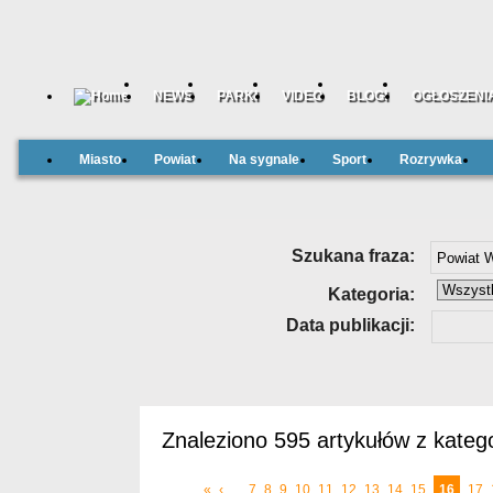
NEWS
PARKI
VIDEO
BLOGI
OGŁOSZENI
Miasto
Powiat
Na sygnale
Sport
Rozrywka
Szukana fraza:
Kategoria:
Data publikacji:
Znaleziono 595 artykułów z katego
«
‹
...
7
8
9
10
11
12
13
14
15
16
17