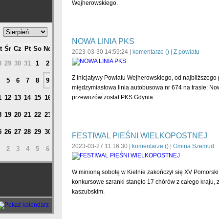
Wejherowskiego.
NOWA LINIA PKS
t
Śr
Cz
Pt
So
Nd
2023-03-30 14:59:24 |
komentarze (
)
|
Z powiatu
8
29
30
31
1
2
Z inicjatywy Powiatu Wejherowskiego, od najbliższego
5
6
7
8
9
międzymiastowa linia autobusowa nr 674 na trasie: N
1
12
13
14
15
16
przewozów został PKS Gdynia.
8
19
20
21
22
23
5
26
27
28
29
30
FESTIWAL PIEŚNI WIELKOPOSTNEJ
2023-03-27 11:16:30 |
komentarze (
)
|
Gmina Szemud
2
3
4
5
6
W minioną sobotę w Kielnie zakończył się XV Pomorski 
konkursowe szranki stanęło 17 chórów z całego kraju, z
kaszubskim.