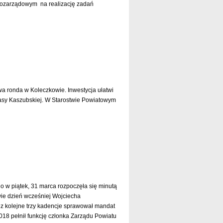
pozarządowym na realizację zadań
czytaj dalej »
 ronda w Koleczkowie. Inwestycja ułatwi
asy Kaszubskiej. W Starostwie Powiatowym
czytaj dalej »
 w piątek, 31 marca rozpoczęła się minutą
dwie dzień wcześniej Wojciecha
z kolejne trzy kadencje sprawował mandat
18 pełnił funkcję członka Zarządu Powiatu