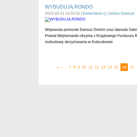
WYBUDUJĄ RONDO
2023-03-21 14:32:01 |
komentarze (
)
|
Gmina Szemud
Wojewoda pomorski Dariusz Drelich oraz starosta Gabri
Powiat Wejherowski otrzyma z Rządowego Funduszu Roz
rozbudowę skrzyżowania w Koleczkowie.
«
‹
...
7
8
9
10
11
12
13
14
15
16
17