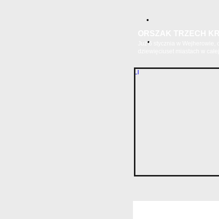
ORSZAK TRZECH KR
Już 6 stycznia w Wejherowie,
dziewięciuset miastach w całej.