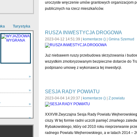
uroczyste wręczenie umów grantowych organizacjom 
publicznych na rzecz mieszkańców.
uka
Turystyka
RUSZA INWESTYCJA DROGOWA
2023-04-12 14:51:39 |
komentarze (
)
|
Gmina Szemud
Już niebawem ruszy przebudowa skrzyżowania i budowa
wszystkim zmotoryzowanym bezpieczne dotarcie do Tr
podpisano umowę z wykonawca tej inwestycji.
»
»
SESJA RADY POWIATU
2023-04-04 14:20:37 |
komentarze (
)
|
Z powiatu
Y
»
XXXVIII Zwyczajna Sesja Rady Powiatu Wejherowskiego
»
ciszy. W tej formie radni uczcili pamięć zmarłego zale
zobacz wszystkie »
Rybakowskiego, który od 2010 roku nieprzerwanie prze
radnego Powiatu Wejherowskiego, a w latach 2014 – 20