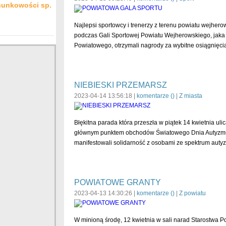
hunkowości sp.
Najlepsi sportowcy i trenerzy z terenu powiatu wejher
podczas Gali Sportowej Powiatu Wejherowskiego, jaka 
Powiatowego, otrzymali nagrody za wybitne osiągnięci
NIEBIESKI PRZEMARSZ
2023-04-14 13:56:18 |
komentarze (
)
|
Z miasta
Błękitna parada która przeszła w piątek 14 kwietnia uli
głównym punktem obchodów Światowego Dnia Autyzmu.
manifestowali solidarność z osobami ze spektrum auty
POWIATOWE GRANTY
2023-04-13 14:30:26 |
komentarze (
)
|
Z powiatu
W minioną środę, 12 kwietnia w sali narad Starostwa 