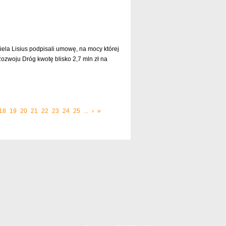
ela Lisius podpisali umowę, na mocy której
woju Dróg kwotę blisko 2,7 mln zł na
czytaj dalej »
18
19
20
21
22
23
24
25
...
›
»