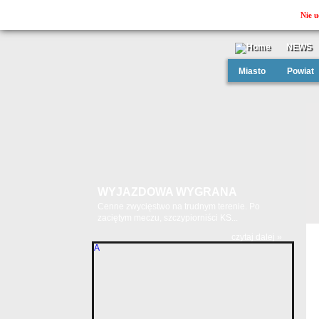
Nie u
NEWS
Miasto
Powiat
WYJAZDOWA WYGRANA
Cenne zwycięstwo na trudnym terenie. Po
zaciętym meczu, szczypiorniści KS...
czytaj dalej »