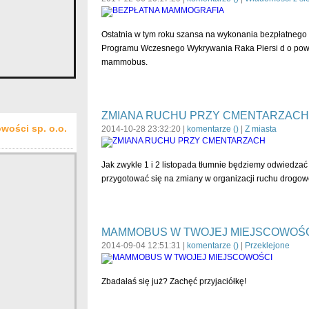
Ostatnia w tym roku szansa na wykonania bezpłatneg
Programu Wczesnego Wykrywania Raka Piersi d o powi
mammobus.
ZMIANA RUCHU PRZY CMENTARZACH
wości sp. o.o.
2014-10-28 23:32:20 |
komentarze (
)
|
Z miasta
Jak zwykle 1 i 2 listopada tłumnie będziemy odwiedza
przygotować się na zmiany w organizacji ruchu drogowe
MAMMOBUS W TWOJEJ MIEJSCOWOŚ
2014-09-04 12:51:31 |
komentarze (
)
|
Przeklejone
Zbadałaś się już? Zachęć przyjaciółkę!