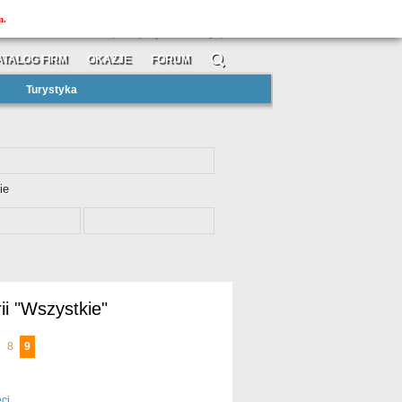
MOJAtuba
m.
»
»
zarejestruj się
zaloguj
ATALOG FIRM
OKAZJE
FORUM
Turystyka
ie
ii "Wszystkie"
7
8
9
ci