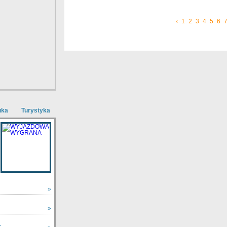
‹
1
2
3
4
5
6
uka
Turystyka
»
»