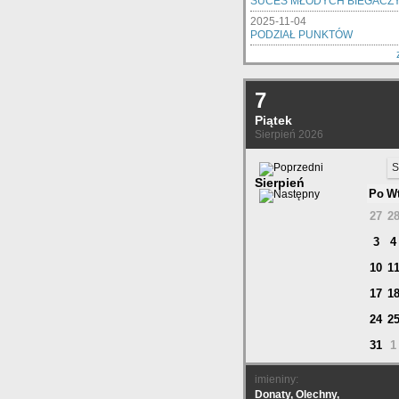
SUCES MŁODYCH BIEGACZ
2025-11-04
PODZIAŁ PUNKTÓW
7
Piątek
Sierpień 2026
S
Sierpień
Po
W
27
2
3
4
10
1
17
1
24
2
31
1
imieniny:
Donaty, Olechny,