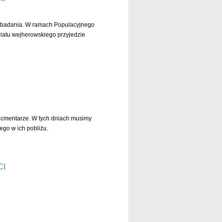
o badania. W ramach Populacyjnego
atu wejherowskiego przyjedzie
czytaj dalej »
ć cmentarze. W tych dniach musimy
go w ich pobliżu.
czytaj dalej »
CI
czytaj dalej »