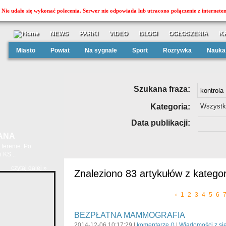
Nie udało się wykonać polecenia. Serwer nie odpowiada lub utracono połączenie z internete
NEWS
PARKI
VIDEO
BLOGI
OGŁOSZENIA
K
Miasto
Powiat
Na sygnale
Sport
Rozrywka
Nauka
Szukana fraza:
Kategoria:
Wszystk
Data publikacji:
ANA
terenie. Po
 KS...
czytaj dalej »
Znaleziono 83 artykułów z kategor
‹
1
2
3
4
5
6
BEZPŁATNA MAMMOGRAFIA
2014-12-06 10:17:29 |
komentarze (
)
|
Wiadomości z sie