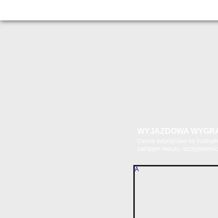
WYJAZDOWA WYGR
Cenne zwycięstwo na trudnym 
zaciętym meczu, szczypiorniści