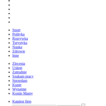
Sport
Polityka
Rozrywka
Turystyka
Nauka
Zdrowie
Inne
Zlecenia
Usługi
Zatrudnię
Szukam pracy
Sprzedam
Kupię
Wynajmę
Komis Mamy
Katalog firm