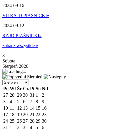
2024-09-16
VII RAJD PIAŚNICKI
»
2024-09-12
RAJD PIAŚNICKI
»
zobacz wszystkie »
8
Sobota
Sierpień 2026
Sierpień
Po
Wt
Śr
Cz
Pt
So
Nd
27
28
29
30
31
1
2
3
4
5
6
7
8
9
10
11
12
13
14
15
16
17
18
19
20
21
22
23
24
25
26
27
28
29
30
31
1
2
3
4
5
6