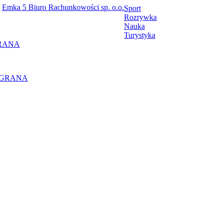
Emka 5 Biuro Rachunkowości sp. o.o.
Sport
Rozrywka
Nauka
Turystyka
RANA