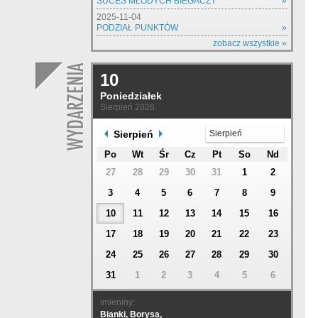
SUCES MŁODYCH BIEGACZY
»
2025-11-04
PODZIAŁ PUNKTÓW
»
zobacz wszystkie »
10
Poniedziałek
Sierpień 2026
Sierpień
Sierpień
Po
Wt
Śr
Cz
Pt
So
Nd
27
28
29
30
31
1
2
3
4
5
6
7
8
9
10
11
12
13
14
15
16
17
18
19
20
21
22
23
24
25
26
27
28
29
30
31
1
2
3
4
5
6
imieniny:
Bianki, Borysa,