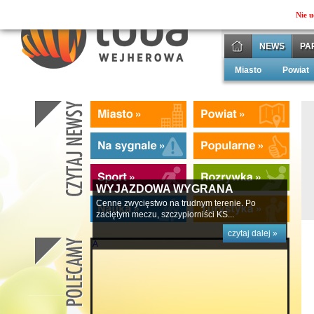
Nie u
NEWS
PA
Miasto
Powiat
WYJAZDOWA WYGRANA
Cenne zwycięstwo na trudnym terenie. Po
zaciętym meczu, szczypiorniści KS...
czytaj dalej »