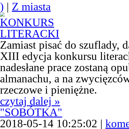
)
|
Z miasta
Zamiast pisać do szuflady, 
XIII edycja konkursu liter
nadesłane prace zostaną o
almanachu, a na zwycięzcó
rzeczowe i pieniężne.
czytaj dalej »
"SOBÓTKA"
2018-05-14 10:25:02 |
kome