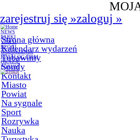
MOJA
zarejestruj się
»
zaloguj
»
NEWS
PARKI
Strona główna
VIDEO
Kalendarz wydarzeń
BLOGI
OGŁOSZENIA
Tubawimy
KATALOG FIRM
OKAZJE
Sondy
FORUM
Kontakt
Miasto
Powiat
Na sygnale
Sport
Rozrywka
Nauka
Turystyka