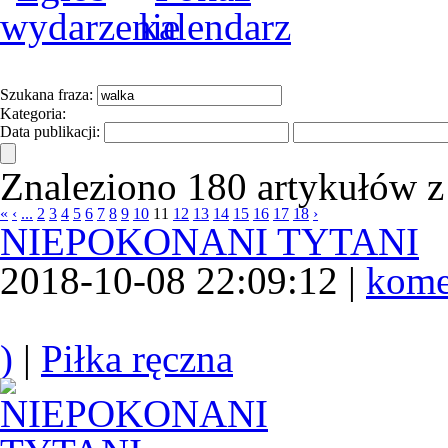
Szukana fraza:
Kategoria:
Data publikacji:
Znaleziono 180 artykułów z
«
‹
...
2
3
4
5
6
7
8
9
10
11
12
13
14
15
16
17
18
›
NIEPOKONANI TYTANI
2018-10-08 22:09:12 |
kome
)
|
Piłka ręczna