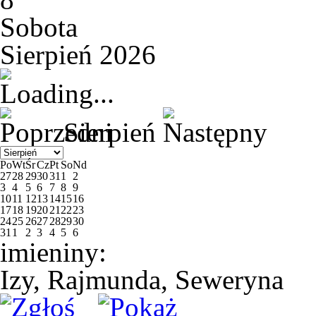
Sobota
Sierpień 2026
Sierpień
Po
Wt
Śr
Cz
Pt
So
Nd
27
28
29
30
31
1
2
3
4
5
6
7
8
9
10
11
12
13
14
15
16
17
18
19
20
21
22
23
24
25
26
27
28
29
30
31
1
2
3
4
5
6
imieniny:
Izy, Rajmunda, Seweryna