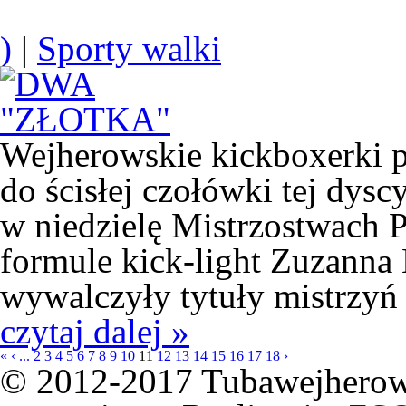
)
|
Sporty walki
Wejherowskie kickboxerki p
do ścisłej czołówki tej dys
w niedzielę Mistrzostwach 
formule kick-light Zuzanna 
wywalczyły tytuły mistrzyń 
czytaj dalej »
«
‹
...
2
3
4
5
6
7
8
9
10
11
12
13
14
15
16
17
18
›
© 2012-2017 Tubawejherowa