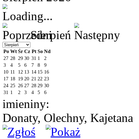
Sierpień
Po
Wt
Śr
Cz
Pt
So
Nd
27
28
29
30
31
1
2
3
4
5
6
7
8
9
10
11
12
13
14
15
16
17
18
19
20
21
22
23
24
25
26
27
28
29
30
31
1
2
3
4
5
6
imieniny:
Donaty, Olechny, Kajetana