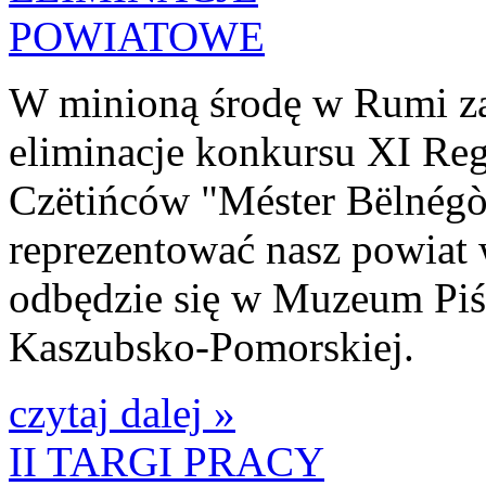
W minioną środę w Rumi z
eliminacje konkursu XI Re
Czëtińców "Méster Bëlnégò
reprezentować nasz powiat 
odbędzie się w Muzeum Pi
Kaszubsko-Pomorskiej.
czytaj dalej »
II TARGI PRACY