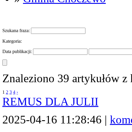
Szukana fraza:
Kategoria:
Data publikacji:
Znaleziono 39 artykułów z
1
2
3
4
›
REMUS DLA JULII
2025-04-16 11:28:46 |
kome