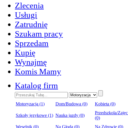
Zlecenia
Usługi
Zatrudnię
Szukam pracy
Sprzedam
Kupię
Wynajmę
Komis Mamy
Katalog firm
Motoryzacja (1)
Dom/Budowa (0)
Kobieta (0)
Przedszkola/Zajęc
Szkoły językowe (1)
Nauka jazdy (0)
(0)
Weselnik (0)
Na Głoda (0)
Na Zdrowie (0)