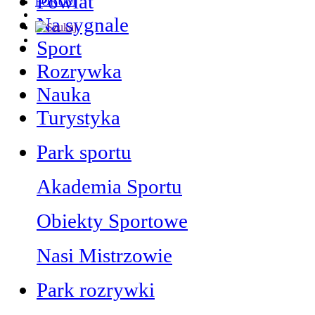
Powiat
FORUM
Na sygnale
Sport
Rozrywka
Nauka
Turystyka
Park sportu
Akademia Sportu
Obiekty Sportowe
Nasi Mistrzowie
Park rozrywki