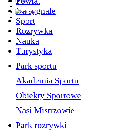
Powiat
FORUM
Na sygnale
Sport
Rozrywka
Nauka
Turystyka
Park sportu
Akademia Sportu
Obiekty Sportowe
Nasi Mistrzowie
Park rozrywki