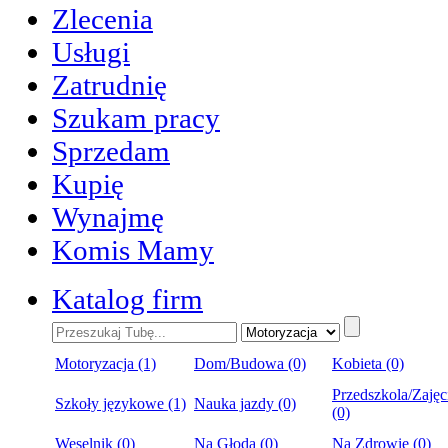
Zlecenia
Usługi
Zatrudnię
Szukam pracy
Sprzedam
Kupię
Wynajmę
Komis Mamy
Katalog firm
Motoryzacja (1)
Dom/Budowa (0)
Kobieta (0)
Przedszkola/Zajęc
Szkoły językowe (1)
Nauka jazdy (0)
(0)
Weselnik (0)
Na Głoda (0)
Na Zdrowie (0)