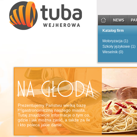
NEWS
PA
Katalog firm
Motoryzacja (1)
Szkoły językowe (1)
Weselnik (0)
Prezentujemy Państwu wielką bazę
gastronomiczną naszego miasta.
Tutaj znajdziecie informacje o tym co,
gdzie i jak można zjeść, a także za ile
i kto poleca jakie danie.