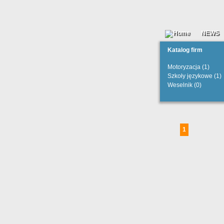
NEWS
Katalog firm
Motoryzacja (1)
Szkoły językowe (1)
Weselnik (0)
1