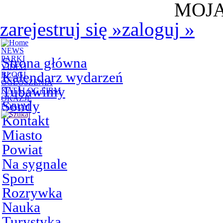
MOJA
zarejestruj się
»
zaloguj
»
NEWS
PARKI
Strona główna
VIDEO
Kalendarz wydarzeń
BLOGI
OGŁOSZENIA
Tubawimy
KATALOG FIRM
OKAZJE
Sondy
FORUM
Kontakt
Miasto
Powiat
Na sygnale
Sport
Rozrywka
Nauka
Turystyka