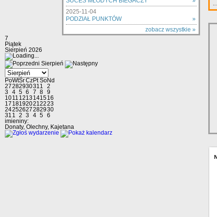
SUCES MŁODYCH BIEGACZY
»
2025-11-04
PODZIAŁ PUNKTÓW
»
zobacz wszystkie »
7
Piątek
Sierpień 2026
Sierpień
Po
Wt
Śr
Cz
Pt
So
Nd
27
28
29
30
31
1
2
3
4
5
6
7
8
9
10
11
12
13
14
15
16
17
18
19
20
21
22
23
24
25
26
27
28
29
30
31
1
2
3
4
5
6
imieniny:
Donaty, Olechny, Kajetana