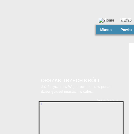
NEWS
Miasto
Powiat
ORSZAK TRZECH KRÓLI
Już 6 stycznia w Wejherowie, oraz w ponad
dziewięciuset miastach w całej...
czytaj dalej »