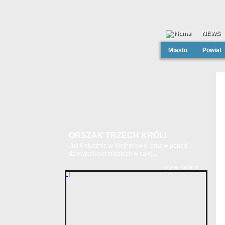
NEWS
Miasto
Powiat
ORSZAK TRZECH KRÓLI
Już 6 stycznia w Wejherowie, oraz w ponad
dziewięciuset miastach w całej...
czytaj dalej »