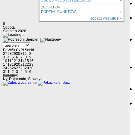
SUCES MŁODYCH BIEGACZY
»
2025-11-04
PODZIAŁ PUNKTÓW
»
zobacz wszystkie »
8
Sobota
Sierpień 2026
Sierpień
Po
Wt
Śr
Cz
Pt
So
Nd
27
28
29
30
31
1
2
3
4
5
6
7
8
9
10
11
12
13
14
15
16
17
18
19
20
21
22
23
24
25
26
27
28
29
30
31
1
2
3
4
5
6
imieniny:
Izy, Rajmunda, Seweryna