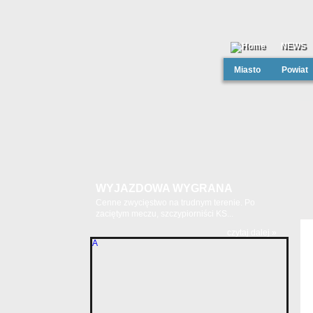
NEWS
Miasto
Powiat
WYJAZDOWA WYGRANA
Cenne zwycięstwo na trudnym terenie. Po
zaciętym meczu, szczypiorniści KS...
czytaj dalej »