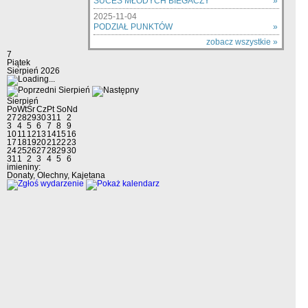
SUCES MŁODYCH BIEGACZY
»
2025-11-04
PODZIAŁ PUNKTÓW
»
zobacz wszystkie »
7
Piątek
Sierpień 2026
Sierpień
Sierpień
Po
Wt
Śr
Cz
Pt
So
Nd
27
28
29
30
31
1
2
3
4
5
6
7
8
9
10
11
12
13
14
15
16
17
18
19
20
21
22
23
24
25
26
27
28
29
30
31
1
2
3
4
5
6
imieniny:
Donaty, Olechny, Kajetana