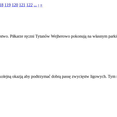
18
119
120
121
122
...
›
»
ęstwo. Piłkarze ręczni Tytanów Wejherowo pokonują na własnym parkie
kolejną okazją aby podtrzymać dobrą passę zwycięstw ligowych. Tym r