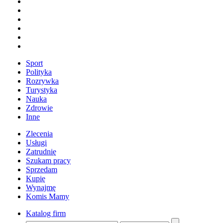
Sport
Polityka
Rozrywka
Turystyka
Nauka
Zdrowie
Inne
Zlecenia
Usługi
Zatrudnię
Szukam pracy
Sprzedam
Kupię
Wynajmę
Komis Mamy
Katalog firm