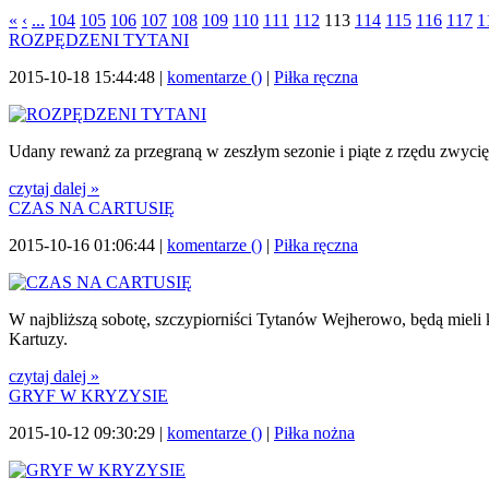
«
‹
...
104
105
106
107
108
109
110
111
112
113
114
115
116
117
1
ROZPĘDZENI TYTANI
2015-10-18 15:44:48 |
komentarze (
)
|
Piłka ręczna
Udany rewanż za przegraną w zeszłym sezonie i piąte z rzędu zwyci
czytaj dalej »
CZAS NA CARTUSIĘ
2015-10-16 01:06:44 |
komentarze (
)
|
Piłka ręczna
W najbliższą sobotę, szczypiorniści Tytanów Wejherowo, będą mieli 
Kartuzy.
czytaj dalej »
GRYF W KRYZYSIE
2015-10-12 09:30:29 |
komentarze (
)
|
Piłka nożna