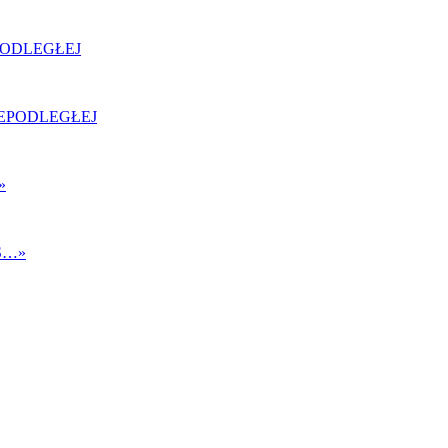
PODLEGŁEJ
»
S…
»