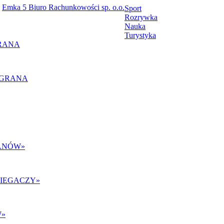
Emka 5 Biuro Rachunkowości sp. o.o.
Sport
Rozrywka
Nauka
Turystyka
RANA
ANÓW
»
BIEGACZY
»
W
»