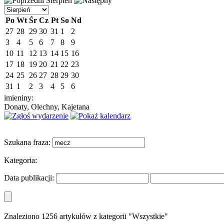
Sierpień
Po
Wt
Śr
Cz
Pt
So
Nd
27
28
29
30
31
1
2
3
4
5
6
7
8
9
10
11
12
13
14
15
16
17
18
19
20
21
22
23
24
25
26
27
28
29
30
31
1
2
3
4
5
6
imieniny:
Donaty, Olechny, Kajetana
Szukana fraza:
Kategoria:
Data publikacji:
Znaleziono 1256 artykułów z kategorii "Wszystkie"