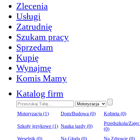
Zlecenia
Usługi
Zatrudnię
Szukam pracy
Sprzedam
Kupię
Wynajmę
Komis Mamy
Katalog firm
Motoryzacja (1)
Dom/Budowa (0)
Kobieta (0)
Przedszkola/Zajęc
Szkoły językowe (1)
Nauka jazdy (0)
(0)
Weselnik (0)
Na Głoda (0)
Na Zdrowie (0)