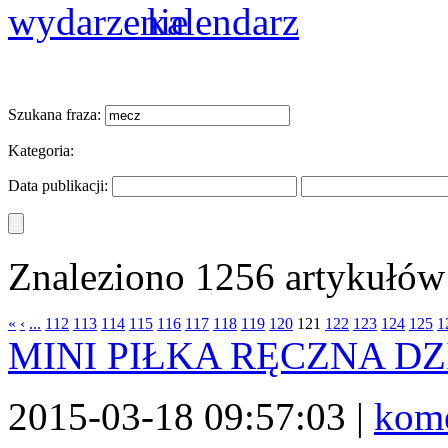
Szukana fraza:
Kategoria:
Data publikacji:
Znaleziono 1256 artykułów 
«
‹
...
112
113
114
115
116
117
118
119
120
121
122
123
124
125
1
MINI PIŁKA RĘCZNA D
2015-03-18 09:57:03 |
kome