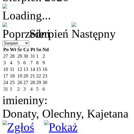
Sierpień
Po
Wt
Śr
Cz
Pt
So
Nd
27
28
29
30
31
1
2
3
4
5
6
7
8
9
10
11
12
13
14
15
16
17
18
19
20
21
22
23
24
25
26
27
28
29
30
31
1
2
3
4
5
6
imieniny:
Donaty, Olechny, Kajetana