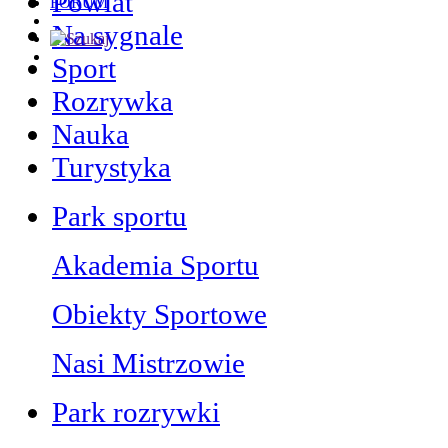
Powiat
FORUM
Na sygnale
Sport
Rozrywka
Nauka
Turystyka
Park sportu
Akademia Sportu
Obiekty Sportowe
Nasi Mistrzowie
Park rozrywki