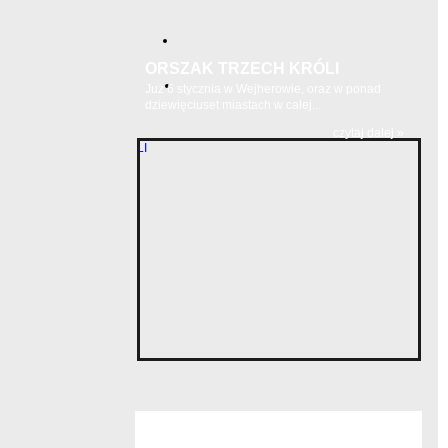
ORSZAK TRZECH KRÓLI
Już 6 stycznia w Wejherowie, oraz w ponad
dziewięciuset miastach w całej...
czytaj dalej »