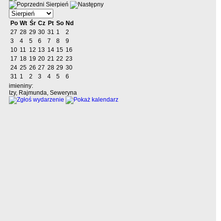
Sierpień
Po
Wt
Śr
Cz
Pt
So
Nd
27
28
29
30
31
1
2
3
4
5
6
7
8
9
10
11
12
13
14
15
16
17
18
19
20
21
22
23
24
25
26
27
28
29
30
31
1
2
3
4
5
6
imieniny:
Izy, Rajmunda, Seweryna