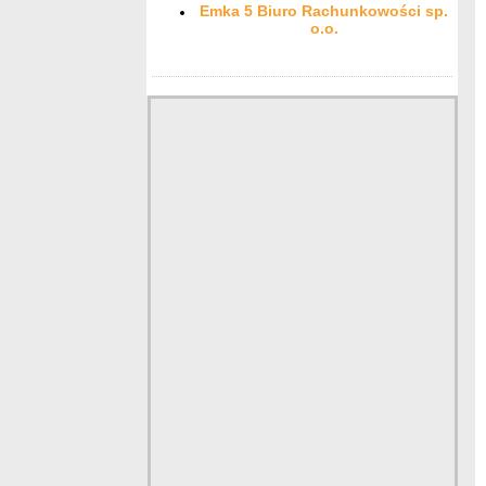
Emka 5 Biuro Rachunkowości sp.
o.o.