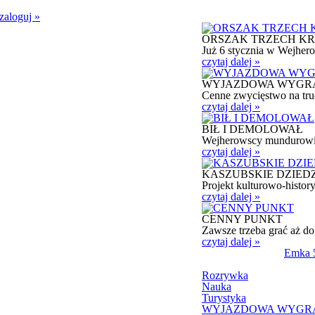
zaloguj
»
ORSZAK TRZECH KR
Już 6 stycznia w Wejhero
czytaj dalej »
WYJAZDOWA WYGR
Cenne zwycięstwo na trud
czytaj dalej »
BIŁ I DEMOLOWAŁ
Wejherowscy mundurowi z
czytaj dalej »
KASZUBSKIE DZIED
Projekt kulturowo-history
czytaj dalej »
CENNY PUNKT
Zawsze trzeba grać aż d
czytaj dalej »
Emka 5
Rozrywka
Nauka
Turystyka
WYJAZDOWA WYGR