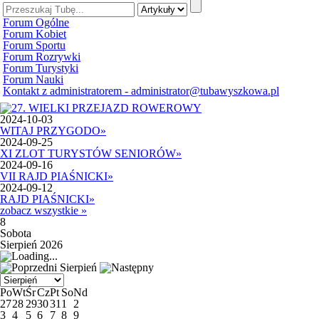
Forum Ogólne
Forum Kobiet
Forum Sportu
Forum Rozrywki
Forum Turystyki
Forum Nauki
Kontakt z administratorem - administrator@tubawyszkowa.pl
2024-10-03
WITAJ PRZYGODO
»
2024-09-25
XI ZLOT TURYSTÓW SENIORÓW
»
2024-09-16
VII RAJD PIAŚNICKI
»
2024-09-12
RAJD PIAŚNICKI
»
zobacz wszystkie »
8
Sobota
Sierpień 2026
Sierpień
Po
Wt
Śr
Cz
Pt
So
Nd
27
28
29
30
31
1
2
3
4
5
6
7
8
9