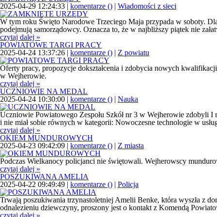
2025-04-29 12:24:33 |
komentarze (
)
|
Wiadomości z sieci
W tym roku Święto Narodowe Trzeciego Maja przypada w soboty. Dla
podejmują samorządowcy. Oznacza to, że w najbliższy piątek nie za
czytaj dalej »
POWIATOWE TARGI PRACY
2025-04-24 13:37:26 |
komentarze (
)
|
Z powiatu
Oferty pracy, propozycje dokształcenia i zdobycia nowych kwalifika
w Wejherowie.
czytaj dalej »
UCZNIOWIE NA MEDAL
2025-04-24 10:30:00 |
komentarze (
)
|
Nauka
Uczniowie Powiatowego Zespołu Szkół nr 3 w Wejherowie zdobyli I m
i nie miał sobie równych w kategorii: Nowoczesne technologie w usłu
czytaj dalej »
OKIEM MUNDUROWYCH
2025-04-23 09:42:09 |
komentarze (
)
|
Z miasta
Podczas Wielkanocy policjanci nie świętowali. Wejherowscy mundurow
czytaj dalej »
POSZUKIWANA AMELIA
2025-04-22 09:49:49 |
komentarze (
)
|
Policja
Trwają poszukiwania trzynastoletniej Amelii Benke, która wyszła z d
odnalezieniu dziewczyny, proszony jest o kontakt z Komendą Powiato
czytaj dalej »