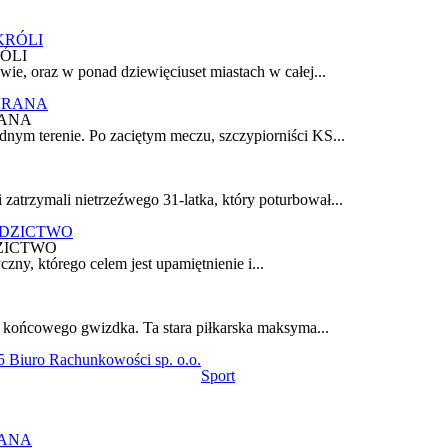
ÓLI
wie, oraz w ponad dziewięciuset miastach w całej...
ANA
nym terenie. Po zaciętym meczu, szczypiorniści KS...
atrzymali nietrzeźwego 31-latka, który poturbował...
ZICTWO
czny, którego celem jest upamiętnienie i...
o końcowego gwizdka. Ta stara piłkarska maksyma...
 Biuro Rachunkowości sp. o.o.
Sport
ANA