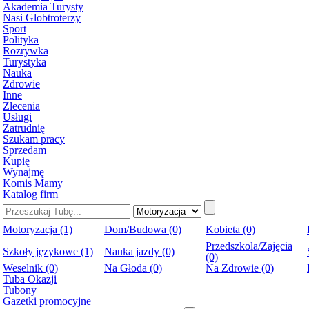
Akademia Turysty
Nasi Globtroterzy
Sport
Polityka
Rozrywka
Turystyka
Nauka
Zdrowie
Inne
Zlecenia
Usługi
Zatrudnię
Szukam pracy
Sprzedam
Kupię
Wynajmę
Komis Mamy
Katalog firm
Motoryzacja (1)
Dom/Budowa (0)
Kobieta (0)
Przedszkola/Zajęcia
Szkoły językowe (1)
Nauka jazdy (0)
(0)
Weselnik (0)
Na Głoda (0)
Na Zdrowie (0)
Tuba Okazji
Tubony
Gazetki promocyjne