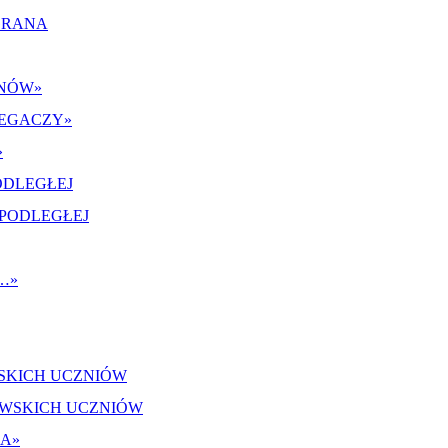
ANÓW
»
IEGACZY
»
»
ODLEGŁEJ
…
»
SKICH UCZNIÓW
JA
»