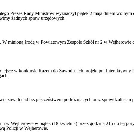
tego Prezes Rady Ministrów wyznaczył piątek 2 maja dniem wolnym o
łatwimy żadnych spraw urzędowych.
cji. W minioną środę w Powiatowym Zespole Szkół nr 2 w Wejherowie 
iejsce w konkursie Razem do Zawodu. Ich projekt pn. Interaktywny 
gach.
i czuwali nad bezpieczeństwem podróżujących oraz sprawdzali stan p
omu w Wejherowie w piątek (18 kwietnia) przez godziną 21 i do tej po
wą Policji w Wejherowie.