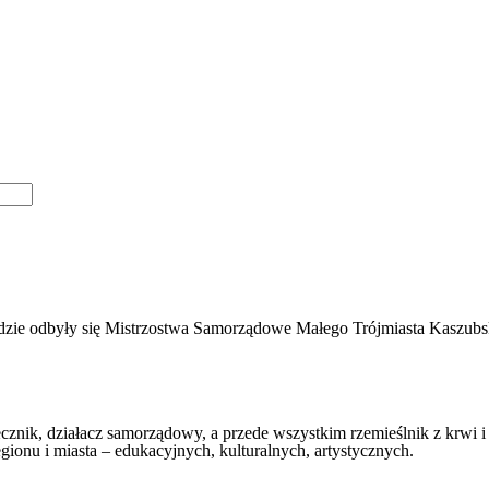
zie odbyły się Mistrzostwa Samorządowe Małego Trójmiasta Kaszubsk
znik, działacz samorządowy, a przede wszystkim rzemieślnik z krwi i
ionu i miasta – edukacyjnych, kulturalnych, artystycznych.