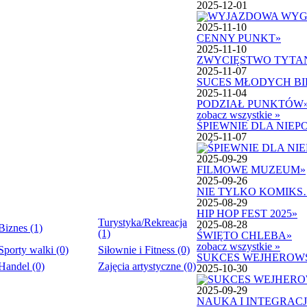
2025-12-01
2025-11-10
CENNY PUNKT
»
2025-11-10
ZWYCIĘSTWO TYT
2025-11-07
SUCES MŁODYCH B
2025-11-04
PODZIAŁ PUNKTÓW
zobacz wszystkie »
ŚPIEWNIE DLA NIEP
2025-11-07
2025-09-29
FILMOWE MUZEUM
»
2025-09-26
NIE TYLKO KOMIKS
2025-08-29
HIP HOP FEST 2025
»
Turystyka/Rekreacja
2025-08-28
Biznes (1)
(1)
ŚWIĘTO CHLEBA
»
zobacz wszystkie »
Sporty walki (0)
Siłownie i Fitness (0)
SUKCES WEJHEROW
Handel (0)
Zajęcia artystyczne (0)
2025-10-30
2025-09-29
NAUKA I INTEGRAC