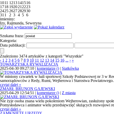
10
11
12
13
14
15
16
17
18
19
20
21
22
23
24
25
26
27
28
29
30
31
1
2
3
4
5
6
imieniny:
Izy, Rajmunda, Seweryna
Szukana fraza:
Kategoria:
Data publikacji:
Znaleziono 3474 artykułów z kategorii "Wszystkie"
‹
1
2
3
4
5
6
7
8
9
10
11
12
13
14
15
16
...
›
»
TOWARZYSKA RYWALIZACJA
2025-04-30 09:27:10 |
komentarze (
)
|
Siatkówka
W miniony czwartek w hali sportowej Szkoły Podstawowej nr 3 w Red
samorządowców z Redy, Rumi, Wejherowa i Starostwa Powiatowego.
czytaj dalej »
ZMARŁ BRUNON GAJEWSKI
2025-04-29 12:54:51 |
komentarze (
)
|
Z miasta
Nie żyje osoba znana wielu pokoleniom Wejherowian, zasłużony społec
Pomysłodawca i animator wielu przedsięwzięć służących rozwojowi reg
czytaj dalej »
ZAMKNIĘTE URZĘDY