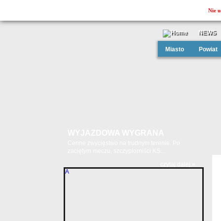
Nie u
NEWS
Miasto
Powiat
WYJAZDOWA WYGRANA
Cenne zwycięstwo na trudnym terenie. Po
zaciętym meczu, szczypiorniści KS...
czytaj dalej »