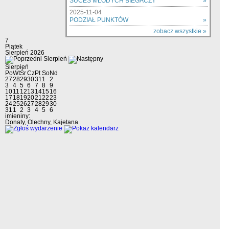
SUCES MŁODYCH BIEGACZY
»
2025-11-04
PODZIAŁ PUNKTÓW
»
zobacz wszystkie »
7
Piątek
Sierpień 2026
Sierpień
Sierpień
Po
Wt
Śr
Cz
Pt
So
Nd
27
28
29
30
31
1
2
3
4
5
6
7
8
9
10
11
12
13
14
15
16
17
18
19
20
21
22
23
24
25
26
27
28
29
30
31
1
2
3
4
5
6
imieniny:
Donaty, Olechny, Kajetana