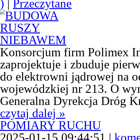
)
|
Przeczytane
Konsorcjum firm Polimex In
zaprojektuje i zbuduje pier
do elektrowni jądrowej na 
wojewódzkiej nr 213. O wy
Generalna Dyrekcja Dróg Kr
czytaj dalej »
POMIARY RUCHU
2025-01-15 09:44:51 |
kome