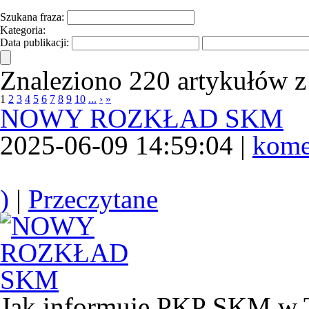
Szukana fraza:
Kategoria:
Data publikacji:
Znaleziono 220 artykułów z
1
2
3
4
5
6
7
8
9
10
...
›
»
NOWY ROZKŁAD SKM
2025-06-09 14:59:04 |
kome
)
|
Przeczytane
Jak informuje PKP SKM w Tr