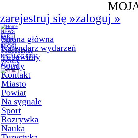
MOJA
zarejestruj się
»
zaloguj
»
NEWS
PARKI
Strona główna
VIDEO
Kalendarz wydarzeń
BLOGI
OGŁOSZENIA
Tubawimy
KATALOG FIRM
OKAZJE
Sondy
FORUM
Kontakt
Miasto
Powiat
Na sygnale
Sport
Rozrywka
Nauka
Turystyka