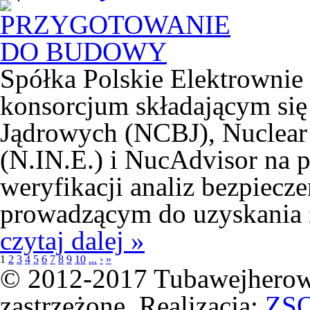
Spółka Polskie Elektrownie
konsorcjum składającym si
Jądrowych (NCBJ), Nuclear 
(N.IN.E.) i NucAdvisor na 
weryfikacji analiz bezpiecz
prowadzącym do uzyskania 
czytaj dalej »
1
2
3
4
5
6
7
8
9
10
...
›
»
© 2012-2017 Tubawejherowa
zastrzeżone. Realizacja:
ZS