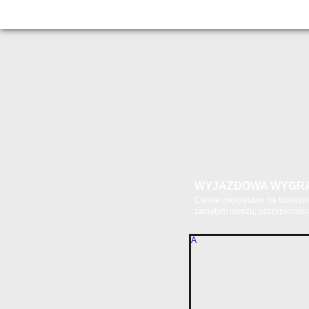
WYJAZDOWA WYGR
Cenne zwycięstwo na trudnym 
zaciętym meczu, szczypiorniści