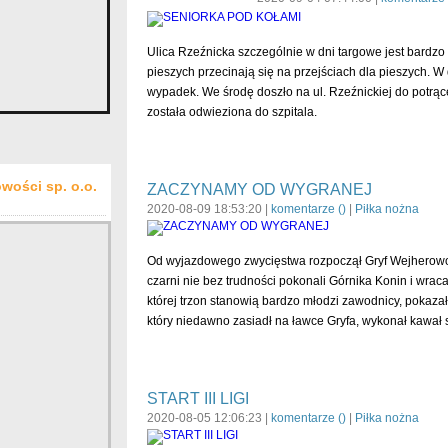
Ulica Rzeźnicka szczególnie w dni targowe jest bardz
pieszych przecinają się na przejściach dla pieszych. W 
wypadek. We środę doszło na ul. Rzeźnickiej do potrąc
została odwieziona do szpitala.
wości sp. o.o.
ZACZYNAMY OD WYGRANEJ
2020-08-09 18:53:20 |
komentarze (
)
|
Piłka nożna
Od wyjazdowego zwycięstwa rozpoczął Gryf Wejherowo swój
czarni nie bez trudności pokonali Górnika Konin i wra
której trzon stanowią bardzo młodzi zawodnicy, pokazała
który niedawno zasiadł na ławce Gryfa, wykonał kawał s
START III LIGI
2020-08-05 12:06:23 |
komentarze (
)
|
Piłka nożna