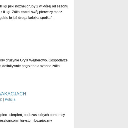
 ligi piłki nożnej grupy 2 w której od sezonu
I ligi. Żółto-czarni swój pierwszy mecz
ędzie to już druga kolejka spotkań.
czytaj dalej »
Skry drużynie Gryfa Wejherowo. Gospodarze
 definitywnie pogrzebała szanse żółto-
czytaj dalej »
WAKACJACH
(
)
|
Policja
iec i sierpień, podczas których pomorscy
ieszkańcom i turystom bezpieczny