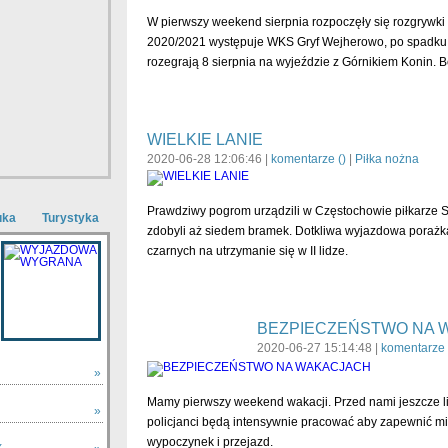
W pierwszy weekend sierpnia rozpoczęły się rozgrywki II
2020/2021 występuje WKS Gryf Wejherowo, po spadku z I
rozegrają 8 sierpnia na wyjeździe z Górnikiem Konin. B
WIELKIE LANIE
2020-06-28 12:06:46 |
komentarze (
)
|
Piłka nożna
Prawdziwy pogrom urządzili w Częstochowie piłkarze 
uka
Turystyka
zdobyli aż siedem bramek. Dotkliwa wyjazdowa porażka
czarnych na utrzymanie się w II lidze.
BEZPIECZEŃSTWO NA 
2020-06-27 15:14:48 |
komentarze 
»
Mamy pierwszy weekend wakacji. Przed nami jeszcze lip
»
policjanci będą intensywnie pracować aby zapewnić m
wypoczynek i przejazd.