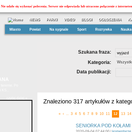
Nie udało się wykonać polecenia. Serwer nie odpowiada lub utracono połączenie z internete
NEWS
PARKI
VIDEO
BLOGI
OGŁOSZENIA
K
Miasto
Powiat
Na sygnale
Sport
Rozrywka
Nauka
Szukana fraza:
Kategoria:
Wszystk
Data publikacji:
ANA
terenie. Po
 KS...
czytaj dalej »
Znaleziono 317 artykułów z katego
«
‹
...
3
4
5
6
7
8
9
10
11
12
13
14
SENIORKA POD KOŁAMI
2020-09-04 07:44:00 |
komentarze 