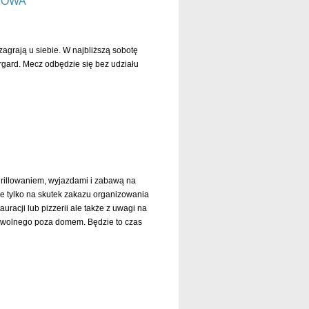
ROWA
agrają u siebie. W najbliższą sobotę
rgard. Mecz odbędzie się bez udziału
czytaj dalej »
grillowaniem, wyjazdami i zabawą na
ie tylko na skutek zakazu organizowania
racji lub pizzerii ale także z uwagi na
u wolnego poza domem. Będzie to czas
czytaj dalej »