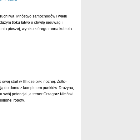
o ruchliwa. Mnóstwo samochodów i wielu
dużym tłoku łatwo o chwilę nieuwagi i
enia pieszej, wyniku którego ranna kobieta
czytaj dalej »
 start w III lidze piłki nożnej. Żółto-
cają do domu z kompletem punktów. Drużyna,
 swój potencjał, a trener Grzegorz Niciński
olidnej roboty.
czytaj dalej »