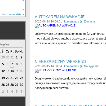
Y
»
»
zobacz wszystkie »
AUTOKAREM NA WAKACJE
2020-06-24 10:56:51 |
komentarze (
)
|
Z miasta
Jeśli wysyłasz dziecko na kolonie lub obóz, zainteresuj
mogą skontrolować autobus przewożący dzieci w specja
wcześniej on-line sprawdzić podstawowe informacje na
ierpień
t
Śr
Cz
Pt
So
Nd
8
29
30
31
1
2
NIEBEZPIECZNY WEEKEND
5
6
7
8
9
2020-06-15 14:38:34 |
komentarze (
)
|
Na sygnale
1
12
13
14
15
16
8
19
20
21
22
23
Długi weekend zachęcał do wypoczynku i wyjazdów re
cieszyła się czasem wolnym, pełne ręce roboty mieli fun
5
26
27
28
29
30
naszym bezpieczeństwem.
2
3
4
5
6