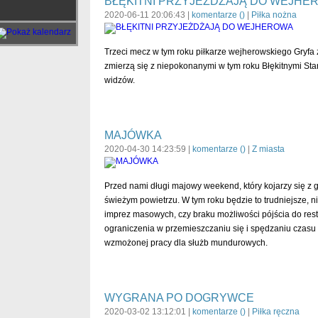
BŁĘKITNI PRZYJEŻDŻAJĄ DO WEJHE
2020-06-11 20:06:43 |
komentarze (
)
|
Piłka nożna
Trzeci mecz w tym roku piłkarze wejherowskiego Gryfa z
zmierzą się z niepokonanymi w tym roku Błękitnymi Sta
widzów.
MAJÓWKA
2020-04-30 14:23:59 |
komentarze (
)
|
Z miasta
Przed nami długi majowy weekend, który kojarzy się z 
świeżym powietrzu. W tym roku będzie to trudniejsze, n
imprez masowych, czy braku możliwości pójścia do restau
ograniczenia w przemieszczaniu się i spędzaniu czas
wzmożonej pracy dla służb mundurowych.
WYGRANA PO DOGRYWCE
2020-03-02 13:12:01 |
komentarze (
)
|
Piłka ręczna