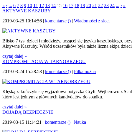
«
‹
...
6
7
8
9
10
11
12
13
14
15
16
17
18
19
20
21
22
23
24
...
›
»
AKTYWNE KASZUBY
2019-03-25 10:14:56 |
komentarze (
)
|
Wiadomości z sieci
Blisko 7 tys. dzieci i młodzieży, uczącej się języka kaszubskiego, 
Aktywne Kaszuby. Wśród uczestników była także liczna ekipa dziec
czytaj dalej »
KOMPROMITACJA W TARNOBRZEGU
2019-03-24 15:28:58 |
komentarze (
)
|
Piłka nożna
Klęską zakończyła się wyjazdowa potyczka Gryfu Wejherowo z Siarką T
który jest jednym z głównych kandydatów do spadku.
czytaj dalej »
DOJADĄ BEZPIECZNIE
2019-03-15 11:14:21 |
komentarze (
)
|
Nauka