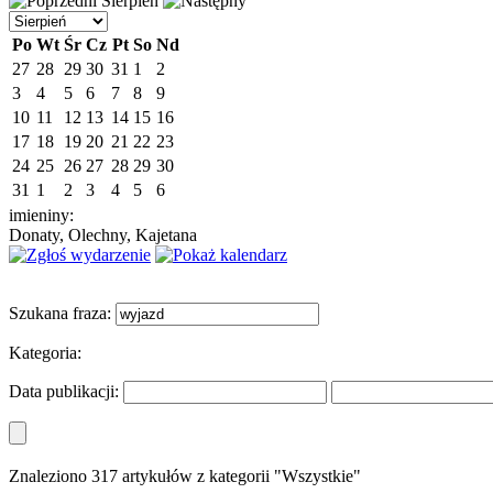
Sierpień
Po
Wt
Śr
Cz
Pt
So
Nd
27
28
29
30
31
1
2
3
4
5
6
7
8
9
10
11
12
13
14
15
16
17
18
19
20
21
22
23
24
25
26
27
28
29
30
31
1
2
3
4
5
6
imieniny:
Donaty, Olechny, Kajetana
Szukana fraza:
Kategoria:
Data publikacji:
Znaleziono 317 artykułów z kategorii "Wszystkie"