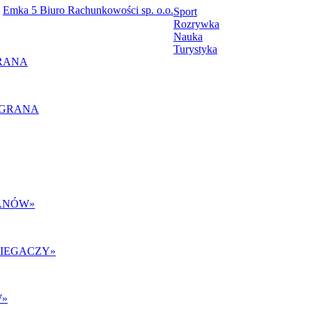
Emka 5 Biuro Rachunkowości sp. o.o.
Sport
Rozrywka
Nauka
Turystyka
RANA
ANÓW
»
BIEGACZY
»
W
»