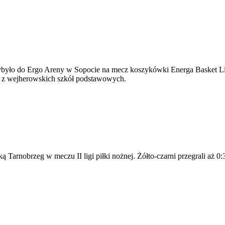
przybyło do Ergo Areny w Sopocie na mecz koszykówki Energa Basket Li
i z wejherowskich szkół podstawowych.
arnobrzeg w meczu II ligi piłki nożnej. Żółto-czarni przegrali aż 0:3