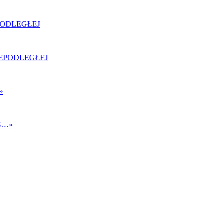
PODLEGŁEJ
»
S…
»