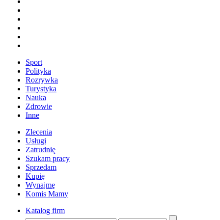
Sport
Polityka
Rozrywka
Turystyka
Nauka
Zdrowie
Inne
Zlecenia
Usługi
Zatrudnię
Szukam pracy
Sprzedam
Kupię
Wynajmę
Komis Mamy
Katalog firm