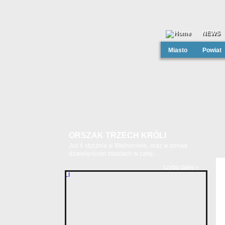
NEWS
Miasto
Powiat
ORSZAK TRZECH KRÓLI
Już 6 stycznia w Wejherowie, oraz w ponad
dziewięciuset miastach w całej...
czytaj dalej »