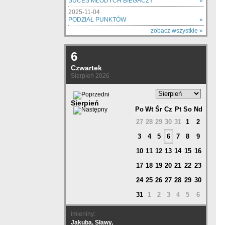
SUCES MŁODYCH BIEGACZY
»
2025-11-04
PODZIAŁ PUNKTÓW
»
zobacz wszystkie »
6
Czwartek
Sierpień 2026
Sierpień
Po
Wt
Śr
Cz
Pt
So
Nd
27
28
29
30
31
1
2
3
4
5
6
7
8
9
10
11
12
13
14
15
16
17
18
19
20
21
22
23
24
25
26
27
28
29
30
31
1
2
3
4
5
6
imieniny:
Jakuba, Sławy,