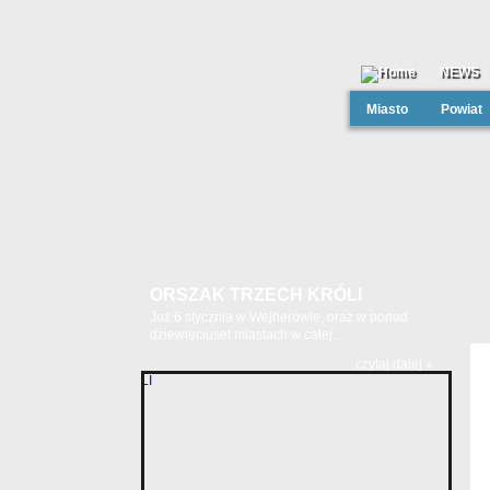
NEWS
Miasto
Powiat
ORSZAK TRZECH KRÓLI
Już 6 stycznia w Wejherowie, oraz w ponad
dziewięciuset miastach w całej...
czytaj dalej »