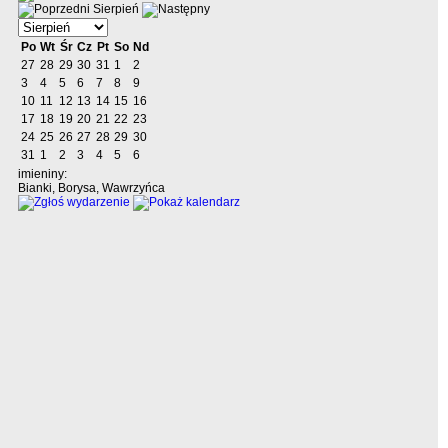
Sierpień
Po
Wt
Śr
Cz
Pt
So
Nd
27
28
29
30
31
1
2
3
4
5
6
7
8
9
10
11
12
13
14
15
16
17
18
19
20
21
22
23
24
25
26
27
28
29
30
31
1
2
3
4
5
6
imieniny:
Bianki, Borysa, Wawrzyńca