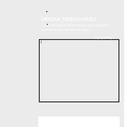
ORSZAK TRZECH KRÓLI
Już 6 stycznia w Wejherowie, oraz w ponad
dziewięciuset miastach w całej...
czytaj dalej »